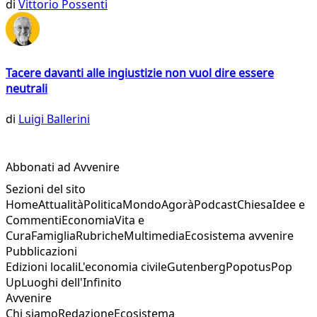
di
Vittorio Possenti
Tacere davanti alle ingiustizie non vuol dire essere
neutrali
di
Luigi Ballerini
Abbonati ad Avvenire
Sezioni del sito
Home
Attualità
Politica
Mondo
Agorà
Podcast
Chiesa
Idee e
Commenti
Economia
Vita e
Cura
Famiglia
Rubriche
Multimedia
Ecosistema avvenire
Pubblicazioni
Edizioni locali
L'economia civile
Gutenberg
Popotus
Pop
Up
Luoghi dell'Infinito
Avvenire
Chi siamo
Redazione
Ecosistema