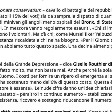
onate conservatism
– cavallo di battaglia dei repubb
il 15% dei voti) sia da sempre, a dispetto di quanto 
di minivan gli angoli meno ospitali del
Bronx, di Stat
. In mezz’ora vanno regolarmente esauriti. «Chi si i
no i volontari. Ma c’è chi, come Mursel Ilker Yalbuzdag,
stanza riscaldata a chi ne ha bisogno. «Per il Giorn
on abbiamo tutto questo spazio. Una decina almeno p
mpi della Grande Depressione – dice
Giselle Routhier di
a fatto molto, ma non basta mai. Anche perché la sola
uomo. I costi per fornire un riparo di emergenza ai s
ato ha sostenuto meno del 6% di questo costo. Questa 
atore è assente». Le nude cifre danno un’idea chiariss
zatetto – peraltro in continuo aumento – stabilizzand
ssistenza, ricovero e sostegno riducendone il numero 
ittà arroccata nei propri egoismi privati
. Come chi l