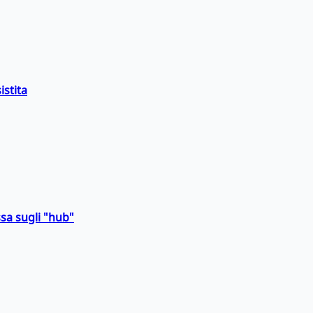
istita
sa sugli "hub"