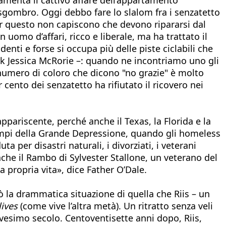
gombro. Oggi debbo fare lo slalom fra i senzatetto
er questo non capiscono che devono ripararsi dal
uomo d’affari, ricco e liberale, ma ha trattato il
nti e forse si occupa più delle piste ciclabili che
rk Jessica McRorie –: quando ne incontriamo uno gli
il numero di coloro che dicono "no grazie" è molto
cento dei senzatetto ha rifiutato il ricovero nei
ppariscente, perché anche il Texas, la Florida e la
 tempi della Grande Depressione, quando gli homeless
 per disastri naturali, i divorziati, i veterani
nche il Rambo di Sylvester Stallone, un veterano del
 propria vita», dice Father O’Dale.
lò la drammatica situazione di quella che Riis – un
lives
(come vive l’altra metà). Un ritratto senza veli
vesimo secolo. Centoventisette anni dopo, Riis,