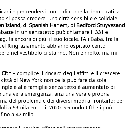
licani – per rendersi conto di come la democratica
si possa credere, una città sensibile e solidale.
en Island, di Spanish Harlem, di Bedford Stuyvesand
mbatte in un senzatetto può chiamare il 331 e
 fa ancora di più: il suo locale, l’Ali Baba, tra la
o del Ringraziamento abbiamo ospitato cento
erò nel vestibolo ci stanno. Non è molto, ma mi
 Cfth
– complice il rincaro degli affitti e il crescere
 città di New York non ce la può fare da sola.
ingle e alle famiglie senza tetto è aumentato di
è una vera emergenza, anzi una vera e propria
ima del problema e dei diversi modi affrontarlo: per
oli a 63mila entro il 2020. Secondo Cfth si può
fino a 47 mila.
amenta il cattivo affare dell’appartamento