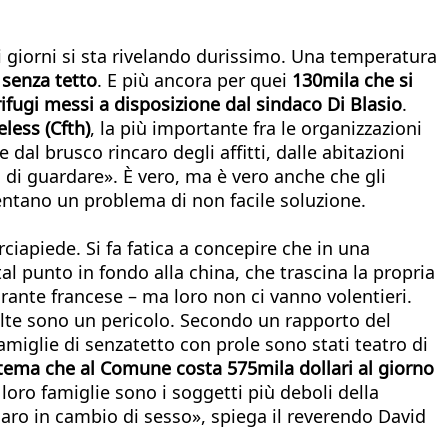
ti giorni si sta rivelando durissimo. Una temperatura
 senza tetto
. E più ancora per quei
130mila che si
ifugi messi a disposizione dal sindaco Di Blasio
.
less (Cfth)
, la più importante fra le organizzazioni
dal brusco rincaro degli affitti, dalle abitazioni
 di guardare». È vero, ma è vero anche che gli
entano un problema di non facile soluzione.
iapiede. Si fa fatica a concepire che in una
 punto in fondo alla china, che trascina la propria
storante francese – ma loro non ci vanno volentieri.
 volte sono un pericolo. Secondo un rapporto del
famiglie di senzatetto con prole sono stati teatro di
tema che al Comune costa 575mila dollari al giorno
oro famiglie sono i soggetti più deboli della
llaro in cambio di sesso», spiega il reverendo David