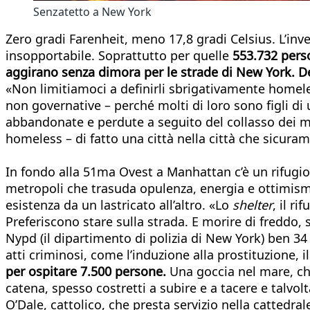
Senzatetto a New York
Zero gradi Farenheit, meno 17,8 gradi Celsius. L’inv
insopportabile. Soprattutto per quelle
553.732 pers
aggirano senza dimora per le strade di New York. Dei
«Non limitiamoci a definirli sbrigativamente homel
non governative – perché molti di loro sono figli di u
abbandonate e perdute a seguito del collasso dei mu
homeless – di fatto una città nella città che sicur
In fondo alla 51ma Ovest a Manhattan c’è un rifugio 
metropoli che trasuda opulenza, energia e ottimismo
esistenza da un lastricato all’altro. «Lo
shelter
, il r
Preferiscono stare sulla strada. E morire di freddo, 
Nypd (il dipartimento di polizia di New York) ben 34 
atti criminosi, come l’induzione alla prostituzione, il
per ospitare 7.500 persone.
Una goccia nel mare, che
catena, spesso costretti a subire e a tacere e talvo
O’Dale, cattolico, che presta servizio nella cattedral