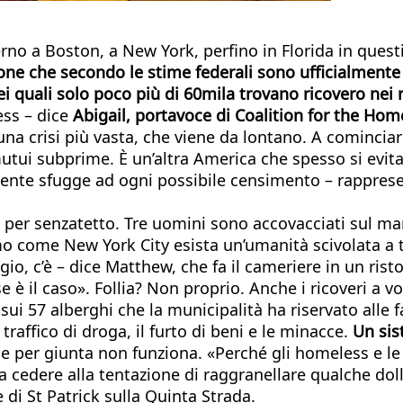
erno a Boston, a New York, perfino in Florida in ques
one che secondo le stime federali sono ufficialmente
 quali solo poco più di 60mila trovano ricovero nei r
ess – dice
Abigail, portavoce di Coalition for the Home
na crisi più vasta, che viene da lontano. A cominciare 
tui subprime. È un’altra America che spesso si evita
amente sfugge ad ogni possibile censimento – rappres
per senzatetto. Tre uomini sono accovacciati sul marc
 come New York City esista un’umanità scivolata a tal
ifugio, c’è – dice Matthew, che fa il cameriere in un ri
se è il caso». Follia? Non proprio. Anche i ricoveri a
sui 57 alberghi che la municipalità ha riservato alle 
 traffico di droga, il furto di beni e le minacce.
Un sis
 per giunta non funziona. «Perché gli homeless e le l
lta cedere alla tentazione di raggranellare qualche do
e di St Patrick sulla Quinta Strada.