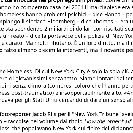
ndo ho comperato casa nel 2001 il marciapiede era s
ti homeless hanno problemi psichici – dice Hanna – p
mpiango il sindaco Bloomberg – dice Thomas –: era un 
ta spendendo 2 miliardi di dollari con risultati scade
un reato – dice la portavoce della polizia di New Yo
to e curato. Ma molti rifiutano. È un loro diritto, ma 
fatto almeno diecimila interventi, ma il novanta per 
the Homeless. Di cui New York City è solo la spia più a
umero di giovanissimi senza tetto. Siamo lontani dai
dini senza dimora (compresi coloro che l’hanno perduta
 stress post-traumatico) è insopportabilmente alto. «A
a per gli Stati Uniti cercando di dare un senso alla
 fotoreporter Jacob Riis per il "New York Tribune" sve
 – raccolse nel volume dal titolo
How the other half 
eless che popolavano New York sul finire del dicianno