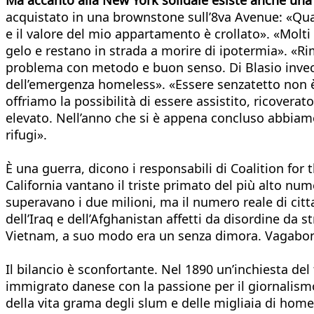
acquistato in una brownstone sull’8va Avenue: «Qua
e il valore del mio appartamento è crollato». «Mol
gelo e restano in strada a morire di ipotermia». «Ri
problema con metodo e buon senso. Di Blasio invece s
dell’emergenza homeless». «Essere senzatetto non è 
offriamo la possibilità di essere assistito, ricovera
elevato. Nell’anno che si è appena concluso abbiamo 
rifugi».
È una guerra, dicono i responsabili di Coalition for 
California vantano il triste primato del più alto n
superavano i due milioni, ma il numero reale di citta
dell’Iraq e dell’Afghanistan affetti da disordine da
Vietnam, a suo modo era un senza dimora. Vagabondav
Il bilancio è sconfortante. Nel 1890 un’inchiesta del
immigrato danese con la passione per il giornalismo
della vita grama degli slum e delle migliaia di hom