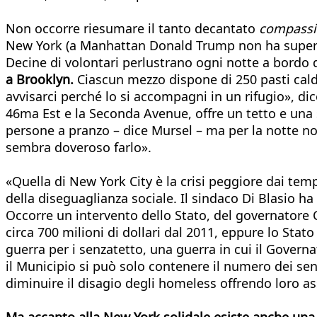
Non occorre riesumare il tanto decantato
compassi
New York (a Manhattan Donald Trump non ha superato 
Decine di volontari perlustrano ogni notte a bordo 
a Brooklyn.
Ciascun mezzo dispone di 250 pasti caldi
avvisarci perché lo si accompagni in un rifugio», dico
46ma Est e la Seconda Avenue, offre un tetto e una 
persone a pranzo – dice Mursel – ma per la notte n
sembra doveroso farlo».
«Quella di New York City è la crisi peggiore dai te
della diseguaglianza sociale. Il sindaco Di Blasio h
Occorre un intervento dello Stato, del governatore C
circa 700 milioni di dollari dal 2011, eppure lo St
guerra per i senzatetto, una guerra in cui il Govern
il Municipio si può solo contenere il numero dei sen
diminuire il disagio degli homeless offrendo loro a
Ma accanto alla New York solidale esiste anche una c