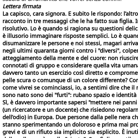
Lettera firmata
La capisco, cara signora. E subito le rispondo: l’alt
racconto in tre messaggi che le ha fatto sua figlia. I
risolutivo. Lo è quando si ragiona su questioni deli
è illusorio immaginare risposte semplici. Lo è quand
disumanizzare le persone e noi stessi, magari arriv
negli ultimi quaranta giorni contro i "diversi", colp
atteggiamento della mente e del cuore: non riuscire 
connotati di gruppo e considerare quella vita umana 
davvero tanto un esercizio così diretto e compromett
pelle scura o comunque di un colore differente? Come
come vivrei se cominciassi, io, a sentimi dire che il 
sono nato sono dei "furti": rubano spazio e identità 
Sì, è davvero importante sapersi "mettere nei panni d
(un ricercatore e un docente) che risiedono regolarm
dell’odio) in Europa. Due persone dalla pelle nera che
stanno sperimentando un doloroso e prima mai provat
grevi e di un rifiuto sia implicito sia esplicito. È inu