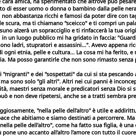
e e cara amica, ha sperimentato che altrove può pesare
fatto di esser uomo o donna o bambino dalla pelle ne
non abbastanza ricchi e famosi da poter dire con tagli
e scura, ma ti chiamano "sceicco" e ti compri un palaz
no alzerà un sopracciglio e ti rinfaccerà la tua origi
i in un luogo pubblico mi ha gridato in faccia: "Guar
ono ladri, stupratori e assassini...". Avevo appena ri
ogni etnia, pelle e cultura... La cosa mi ha ferito, e
seria. Ma posso garantirle che non sono rimasto senz
 "migranti" e dei "sospettati" da cui si sta pescando
 ma sono solo "gli altri". Altri nei cui panni è inconc
ità, maestri senza morale e predicatori senza Dio si
può e non deve ripetersi, anche se a tratti sembra pre
ggiosamente, "nella pelle dell’altro" è utile e addiritt
ce che abitiamo e siamo destinati a percorrere. Ma so
lla pelle dell’altro", come ha fatto sua figlia, è una 
ne uno accanto all’altro l’amore con tutto il cuore 