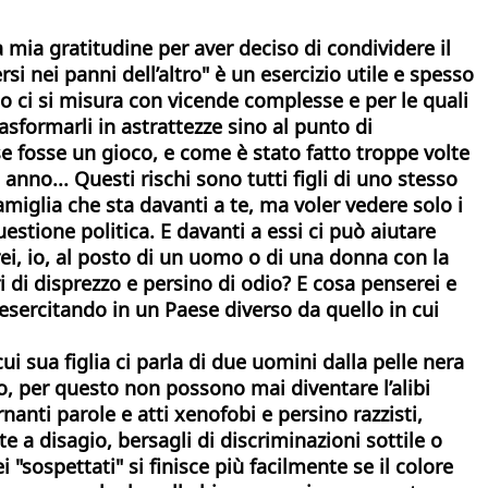
a mia gratitudine per aver deciso di condividere il
si nei panni dell’altro" è un esercizio utile e spesso
o ci si misura con vicende complesse e per le quali
asformarli in astrattezze sino al punto di
 fosse un gioco, e come è stato fatto troppe volte
anno... Questi rischi sono tutti figli di uno stesso
miglia che sta davanti a te, ma voler vedere solo i
estione politica. E davanti a essi ci può aiutare
ei, io, al posto di un uomo o di una donna con la
i di disprezzo e persino di odio? E cosa penserei e
o esercitando in un Paese diverso da quello in cui
ui sua figlia ci parla di due uomini dalla pelle nera
o, per questo non possono mai diventare l’alibi
nanti parole e atti xenofobi e persino razzisti,
a disagio, bersagli di discriminazioni sottile o
i "sospettati" si finisce più facilmente se il colore