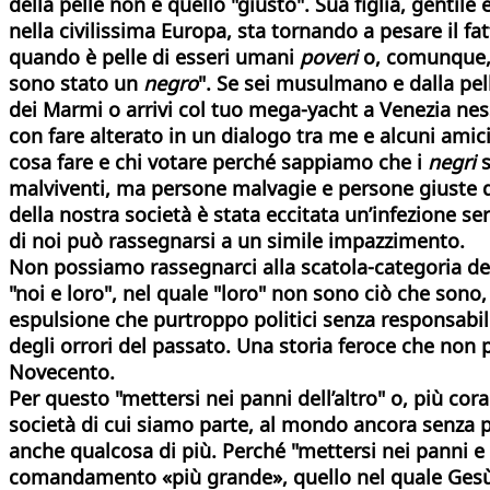
della pelle non è quello "giusto". Sua figlia, gentil
nella civilissima Europa, sta tornando a pesare il 
quando è pelle di esseri umani
poveri
o, comunque, 
sono stato un
negro
". Se sei musulmano e dalla pell
dei Marmi o arrivi col tuo mega-yacht a Venezia nessu
con fare alterato in un dialogo tra me e alcuni amic
cosa fare e chi votare perché sappiamo che i
negri
s
malviventi, ma persone malvagie e persone giuste di 
della nostra società è stata eccitata un’infezione 
di noi può rassegnarsi a un simile impazzimento.
Non possiamo rassegnarci alla scatola-categoria dei
"noi e loro", nel quale "loro" non sono ciò che sono,
espulsione che purtroppo politici senza responsabil
degli orrori del passato. Una storia feroce che non 
Novecento.
Per questo "mettersi nei panni dell’altro" o, più cora
società di cui siamo parte, al mondo ancora senza pa
anche qualcosa di più. Perché "mettersi nei panni e ne
comandamento «più grande», quello nel quale Gesù po