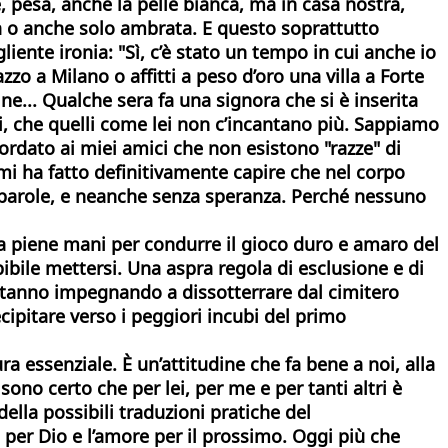
, pesa, anche la pelle bianca, ma in casa nostra,
ra o anche solo ambrata. E questo soprattutto
ente ironia: "Sì, c’è stato un tempo in cui anche io
zo a Milano o affitti a peso d’oro una villa a Forte
ne... Qualche sera fa una signora che si è inserita
di, che quelli come lei non c’incantano più. Sappiamo
cordato ai miei amici che non esistono "razze" di
 mi ha fatto definitivamente capire che nel corpo
a parole, e neanche senza speranza. Perché nessuno
 a piene mani per condurre il gioco duro e amaro del
epibile mettersi. Una aspra regola di esclusione e di
 stanno impegnando a dissotterrare dal cimitero
cipitare verso i peggiori incubi del primo
ura essenziale. È un’attitudine che fa bene a noi, alla
no certo che per lei, per me e per tanti altri è
della possibili traduzioni pratiche del
per Dio e l’amore per il prossimo. Oggi più che