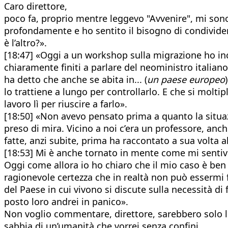
Caro direttore,
poco fa, proprio mentre leggevo "Avvenire", mi sono
profondamente e ho sentito il bisogno di condividerl
è l’altro?».
[18:47] «Oggi a un workshop sulla migrazione ho in
chiaramente finiti a parlare del neoministro italiano
ha detto che anche se abita in... (
un paese europeo
lo trattiene a lungo per controllarlo. E che si moltip
lavoro lì per riuscire a farlo».
[18:50] «Non avevo pensato prima a quanto la situazi
preso di mira. Vicino a noi c’era un professore, anc
fatte, anzi subite, prima ha raccontato a sua volta al
[18:53] Mi è anche tornato in mente come mi senti
Oggi come allora io ho chiaro che il mio caso è ben
ragionevole certezza che in realtà non può essermi f
del Paese in cui vivono si discute sulla necessità d
posto loro andrei in panico».
Non voglio commentare, direttore, sarebbero solo l
sabbia di un’umanità che vorrei senza confini.