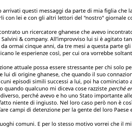
 arrivati questi messaggi da parte di mia figlia che 
i con lei e con gli altri lettori del "nostro" giornal
contrato un ricercatore ghanese che avevo incontrato
 Salvini & company. All’improvviso lui si è agitato ta
) da ormai cinque anni, da tre mesi a questa parte gli
licano le esperienze così, per cui ora vorrebbe soltant
one attuale possa essere stressante per chi solo per i
he lui di origine ghanese, che quando il suo connazion
cuni episodi simili successi a lui, poi ha cominciato a
vo quando qualcuno mi diceva cose razziste
perché e
 diverso, perché avevo e ho uno Stato importante alle
atto niente di ingiusto. Nel loro caso però non è cos
i fare campi di detenzione per la gente del loro Paese
uoghi comuni. E per lo stesso motivo vorrei che il 