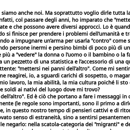
ro siamo anche noi. Ma soprattutto voglio dirle tutta l
nfatti, col passare degli anni, ho imparato che "metter
cate e che possono avere diversi approcci. Lo è quand
o si finisce per prendere i problemi dell’umanità e tr
ando a impugnare un’arma per usarla "contro" come se
endo persone inermi e persino bimbi di poco più di un 
più a "vedere" la donna o l’uomo o il bambino o la fa
un pezzetto di una statistica e l’accessorio di una qu
ente: "mettersi nei panni dell’altro". Come mi sentir
 reagirei, io, a sguardi carichi di sospetto, o magar
mio lavoro, la mia abilità, la mia cultura poiché li st
e soldi ai nativi del luogo dove mi trovo?
ell’altro". Ed è ciò che portano a fare i messaggi in c
ente (le regole sono importanti, sono il primo a dirl
, in questo nostro tempo di pensieri cattivi e di ritor
o senso di estraneità, sino a sentirsi pesantemente 
tile negarlo: nella scatola-categoria dei "migranti" e de