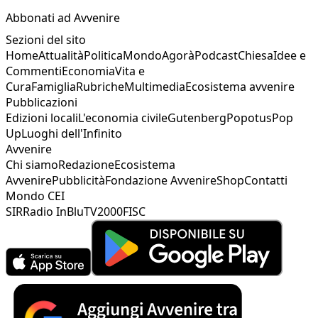
Abbonati ad Avvenire
Sezioni del sito
Home
Attualità
Politica
Mondo
Agorà
Podcast
Chiesa
Idee e
Commenti
Economia
Vita e
Cura
Famiglia
Rubriche
Multimedia
Ecosistema avvenire
Pubblicazioni
Edizioni locali
L'economia civile
Gutenberg
Popotus
Pop
Up
Luoghi dell'Infinito
Avvenire
Chi siamo
Redazione
Ecosistema
Avvenire
Pubblicità
Fondazione Avvenire
Shop
Contatti
Mondo CEI
SIR
Radio InBlu
TV2000
FISC