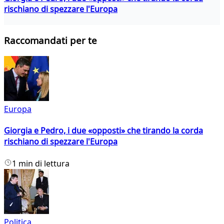
rischiano di spezzare l'Europa
Raccomandati per te
Europa
Giorgia e Pedro, i due «opposti» che tirando la corda
rischiano di spezzare l'Europa
1 min di lettura
Politica