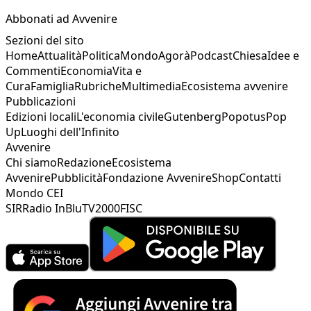
Abbonati ad Avvenire
Sezioni del sito
Home
Attualità
Politica
Mondo
Agorà
Podcast
Chiesa
Idee e
Commenti
Economia
Vita e
Cura
Famiglia
Rubriche
Multimedia
Ecosistema avvenire
Pubblicazioni
Edizioni locali
L'economia civile
Gutenberg
Popotus
Pop
Up
Luoghi dell'Infinito
Avvenire
Chi siamo
Redazione
Ecosistema
Avvenire
Pubblicità
Fondazione Avvenire
Shop
Contatti
Mondo CEI
SIR
Radio InBlu
TV2000
FISC