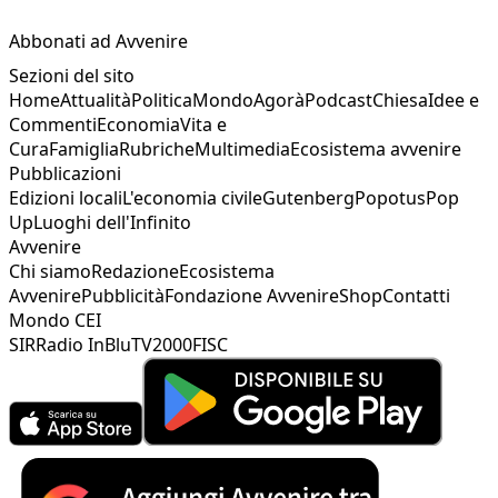
Abbonati ad Avvenire
Sezioni del sito
Home
Attualità
Politica
Mondo
Agorà
Podcast
Chiesa
Idee e
Commenti
Economia
Vita e
Cura
Famiglia
Rubriche
Multimedia
Ecosistema avvenire
Pubblicazioni
Edizioni locali
L'economia civile
Gutenberg
Popotus
Pop
Up
Luoghi dell'Infinito
Avvenire
Chi siamo
Redazione
Ecosistema
Avvenire
Pubblicità
Fondazione Avvenire
Shop
Contatti
Mondo CEI
SIR
Radio InBlu
TV2000
FISC