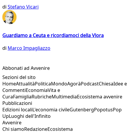
di
Stefano Vicari
Guardiamo a Ceuta e ricordiamoci della Vlora
di
Marco Impagliazzo
Abbonati ad Avvenire
Sezioni del sito
Home
Attualità
Politica
Mondo
Agorà
Podcast
Chiesa
Idee e
Commenti
Economia
Vita e
Cura
Famiglia
Rubriche
Multimedia
Ecosistema avvenire
Pubblicazioni
Edizioni locali
L'economia civile
Gutenberg
Popotus
Pop
Up
Luoghi dell'Infinito
Avvenire
Chi siamo
Redazione
Ecosistema