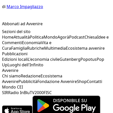
di
Marco Impagliazzo
Abbonati ad Avvenire
Sezioni del sito
Home
Attualità
Politica
Mondo
Agorà
Podcast
Chiesa
Idee e
Commenti
Economia
Vita e
Cura
Famiglia
Rubriche
Multimedia
Ecosistema avvenire
Pubblicazioni
Edizioni locali
L'economia civile
Gutenberg
Popotus
Pop
Up
Luoghi dell'Infinito
Avvenire
Chi siamo
Redazione
Ecosistema
Avvenire
Pubblicità
Fondazione Avvenire
Shop
Contatti
Mondo CEI
SIR
Radio InBlu
TV2000
FISC