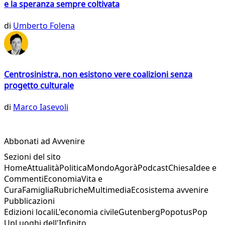
e la speranza sempre coltivata
di
Umberto Folena
Centrosinistra, non esistono vere coalizioni senza
progetto culturale
di
Marco Iasevoli
Abbonati ad Avvenire
Sezioni del sito
Home
Attualità
Politica
Mondo
Agorà
Podcast
Chiesa
Idee e
Commenti
Economia
Vita e
Cura
Famiglia
Rubriche
Multimedia
Ecosistema avvenire
Pubblicazioni
Edizioni locali
L'economia civile
Gutenberg
Popotus
Pop
Up
Luoghi dell'Infinito