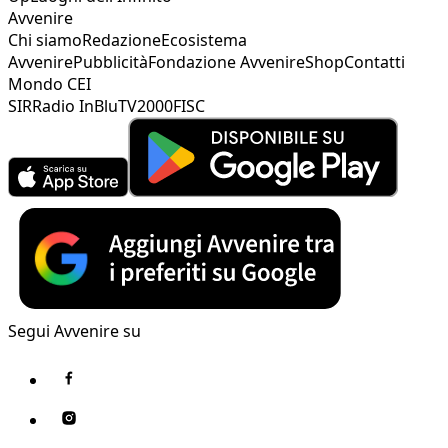
Avvenire
Chi siamo
Redazione
Ecosistema
Avvenire
Pubblicità
Fondazione Avvenire
Shop
Contatti
Mondo CEI
SIR
Radio InBlu
TV2000
FISC
Segui Avvenire su