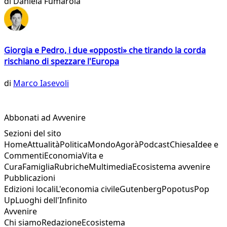
di
Daniela Fumarola
Giorgia e Pedro, i due «opposti» che tirando la corda
rischiano di spezzare l'Europa
di
Marco Iasevoli
Abbonati ad Avvenire
Sezioni del sito
Home
Attualità
Politica
Mondo
Agorà
Podcast
Chiesa
Idee e
Commenti
Economia
Vita e
Cura
Famiglia
Rubriche
Multimedia
Ecosistema avvenire
Pubblicazioni
Edizioni locali
L'economia civile
Gutenberg
Popotus
Pop
Up
Luoghi dell'Infinito
Avvenire
Chi siamo
Redazione
Ecosistema