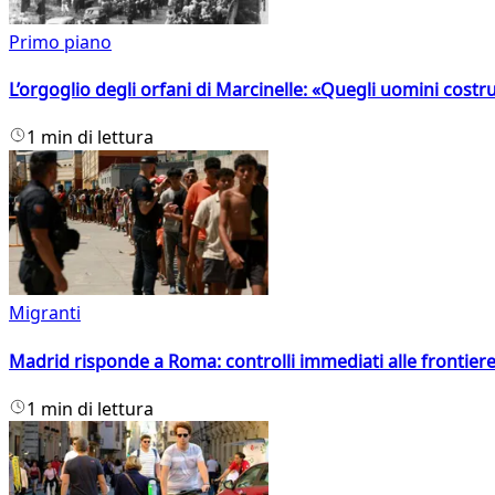
Primo piano
L’orgoglio degli orfani di Marcinelle: «Quegli uomini costr
1 min di lettura
Migranti
Madrid risponde a Roma: controlli immediati alle frontiere p
1 min di lettura