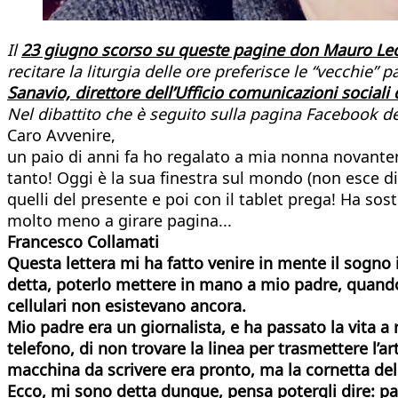
Il
23 giugno scorso su queste pagine don Mauro Le
recitare la liturgia delle ore preferisce le “vecchie
Sanavio, direttore dell’Ufficio comunicazioni sociali 
Nel dibattito che è seguito sulla pagina Facebook de
Caro Avvenire,
un paio di anni fa ho regalato a mia nonna novante
tanto! Oggi è la sua finestra sul mondo (non esce di c
quelli del presente e poi con il tablet prega! Ha sost
molto meno a girare pagina...
Francesco Collamati
Questa lettera mi ha fatto venire in mente il sogno 
detta, poterlo mettere in mano a mio padre, quando
cellulari non esistevano ancora.
Mio padre era un giornalista, e ha passato la vita a
telefono, di non trovare la linea per trasmettere l’a
macchina da scrivere era pronto, ma la cornetta del
Ecco, mi sono detta dunque, pensa potergli dire: pa