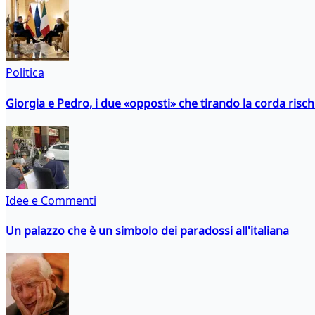
Politica
Giorgia e Pedro, i due «opposti» che tirando la corda risc
Idee e Commenti
Un palazzo che è un simbolo dei paradossi all'italiana