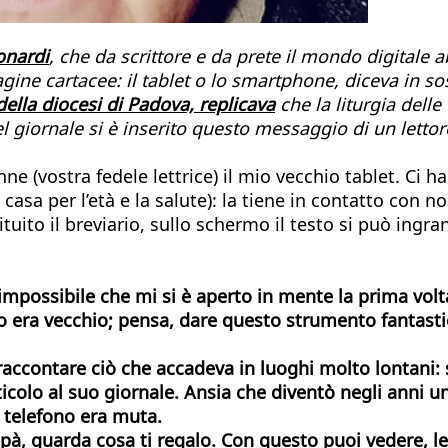
onardi
, che da scrittore e da prete il mondo digitale a
” pagine cartacee: il tablet o lo smartphone, diceva in
della diocesi di Padova, replicava
che la liturgia delle
l giornale
si è inserito questo messaggio di un lettor
nne (vostra fedele lettrice) il mio vecchio tablet. 
asa per l’età e la salute): la tiene in contatto con no
ituito il breviario, sullo schermo il testo si può ingr
impossibile che mi si è aperto in mente la prima volt
 era vecchio; pensa, dare questo strumento fantast
 raccontare ciò che accadeva in luoghi molto lontani: 
rticolo al suo giornale. Ansia che diventò negli anni 
 telefono era muta.
pà, guarda cosa ti regalo. Con questo puoi vedere, le