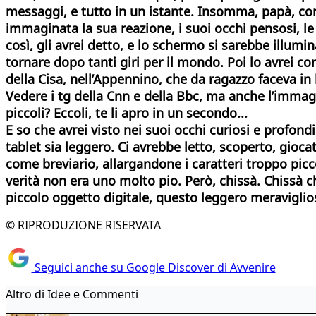
messaggi, e tutto in un istante. Insomma, papà, co
immaginata la sua reazione, i suoi occhi pensosi, l
così, gli avrei detto, e lo schermo si sarebbe illum
tornare dopo tanti giri per il mondo. Poi lo avrei con
della Cisa, nell’Appennino, che da ragazzo faceva in 
Vedere i tg della Cnn e della Bbc, ma anche l’immagi
piccoli? Eccoli, te li apro in un secondo...
E so che avrei visto nei suoi occhi curiosi e profon
tablet sia leggero. Ci avrebbe letto, scoperto, gioca
come breviario, allargandone i caratteri troppo picc
verità non era uno molto pio. Però, chissà.
Chissà c
piccolo oggetto digitale, questo leggero meravigli
© RIPRODUZIONE RISERVATA
Seguici anche su Google Discover di Avvenire
Altro di Idee e Commenti