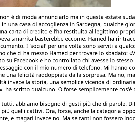
 non è di moda annunciarlo ma in questa estate sudata
 in una casa di accoglienza in Sardegna, qualche gior
a carta di credito e l’ha restituita al legittimo propr
’aveva smarrita basterebbe eccome. Hamed ha rintracc
ocumento. I 'social' per una volta sono serviti a qual
gno che ci ha messo Hamed per trovare lo sbadato: «
o su Facebook e ho controllato chi avesse lo stesso
ssaggio con il mio numero di telefono. Mi hanno cont
he una felicità raddoppiata dalla sorpresa. Ma no, ma
ltà invece la storia, una semplice vicenda di ordinari
tà», ha scritto qualcuno. O forse semplicemente cos'è
 tutti, abbiamo bisogno di gesti più che di parole. Di
più quelli cattivi. Ora, forse, anche la categoria opp
e, e magari invece no. Ma se tanti non fossero indot