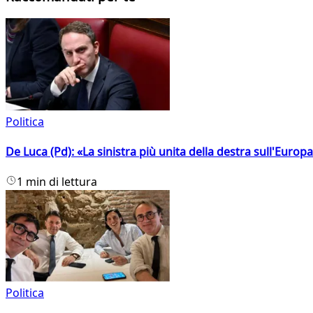
Politica
De Luca (Pd): «La sinistra più unita della destra sull'Europ
1 min di lettura
Politica