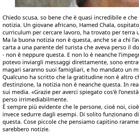
Chiedo scusa, so bene che è quasi incredibile e che
notizia. Un giovane africano, Hamed Chala, ospitato
curriculum per cercare lavoro, ha trovato per terra un
Ma la buona notizia non è questa, anche se a chi l
carta a una parente del turista che aveva perso il d
- non è neppure questa. E non lo è neanche l’impe
potevo inviargli messaggi direttamente, sono entrat
magari saranno suoi famigliari, e ho mandato un me
Qualcuno ha scritto che la gratitudine non è altro c
d’estinzione, la notizia non è neanche questa. In rea
sui media. «Grazie per averci spiegato cos'è l’ones
perso irrimediabilmente.
È sempre più evidente che le persone, cioè noi, cioè
invece sedurre dagli esempi. Di solito funzionano di 
questa. Cose piccole che pensiamo capitino rarament
sarebbero notizie.