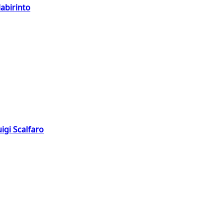
labirinto
igi Scalfaro