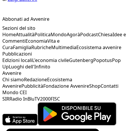
Abbonati ad Avvenire
Sezioni del sito
Home
Attualità
Politica
Mondo
Agorà
Podcast
Chiesa
Idee e
Commenti
Economia
Vita e
Cura
Famiglia
Rubriche
Multimedia
Ecosistema avvenire
Pubblicazioni
Edizioni locali
L'economia civile
Gutenberg
Popotus
Pop
Up
Luoghi dell'Infinito
Avvenire
Chi siamo
Redazione
Ecosistema
Avvenire
Pubblicità
Fondazione Avvenire
Shop
Contatti
Mondo CEI
SIR
Radio InBlu
TV2000
FISC