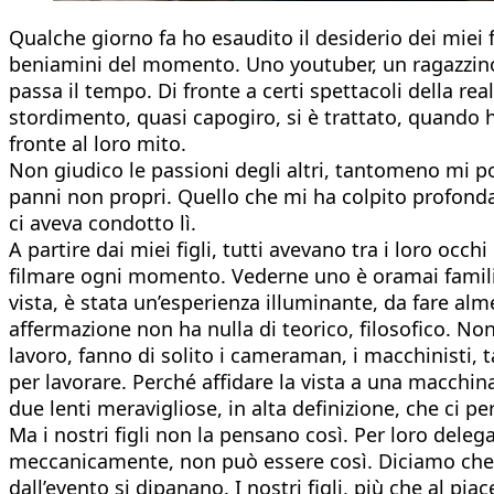
Qualche giorno fa ho esaudito il desiderio dei miei 
beniamini del momento. Uno youtuber, un ragazzin
passa il tempo. Di fronte a certi spettacoli della re
stordimento, quasi capogiro, si è trattato, quando 
fronte al loro mito.
Non giudico le passioni degli altri, tantomeno mi pon
panni non propri. Quello che mi ha colpito profondame
ci aveva condotto lì.
A partire dai miei figli, tutti avevano tra i loro occ
filmare ogni momento. Vederne uno è oramai familiar
vista, è stata un’esperienza illuminante, da fare alm
affermazione non ha nulla di teorico, filosofico. No
lavoro, fanno di solito i cameraman, i macchinisti, 
per lavorare. Perché affidare la vista a una macchi
due lenti meravigliose, in alta definizione, che ci p
Ma i nostri figli non la pensano così. Per loro dele
meccanicamente, non può essere così. Diciamo che i
dall’evento si dipanano. I nostri figli, più che al pia