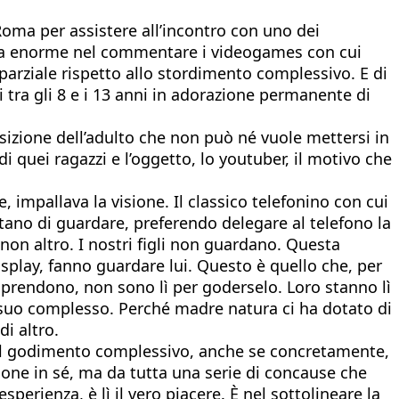
Roma per assistere all’incontro con uno dei
ma enorme nel commentare i videogames con cui
e parziale rispetto allo stordimento complessivo. E di
 tra gli 8 e i 13 anni in adorazione permanente di
osizione dell’adulto che non può né vuole mettersi in
i quei ragazzi e l’oggetto, lo youtuber, il motivo che
, impallava la visione. Il classico telefonino con cui
tano di guardare, preferendo delegare al telefono la
 non altro. I nostri figli non guardano. Questa
isplay, fanno guardare lui. Questo è quello che, per
riprendono, non sono lì per goderselo. Loro stanno lì
l suo complesso. Perché madre natura ci ha dotato di
i altro.
ca il godimento complessivo, anche se concretamente,
one in sé, ma da tutta una serie di concause che
esperienza, è lì il vero piacere. È nel sottolineare la