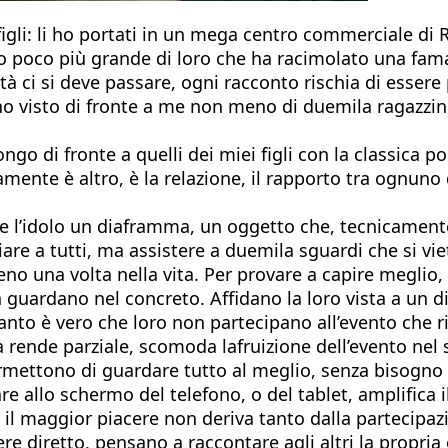
figli: li ho portati in un mega centro commerciale di 
o poco più grande di loro che ha racimolato una fa
altà ci si deve passare, ogni racconto rischia di esser
ho visto di fronte a me non meno di duemila ragazzini
go di fronte a quelli dei miei figli con la classica p
nte è altro, è la relazione, il rapporto tra ognuno d
hi e l’idolo un diaframma, un oggetto che, tecnicamente
e a tutti, ma assistere a duemila sguardi che si vie
eno una volta nella vita. Per provare a capire meglio,
n guardano nel concreto. Affidano la loro vista a un d
tanto è vero che loro non partecipano all’evento che 
na rende parziale, scomoda lafruizione dell’evento ne
ermettono di guardare tutto al meglio, senza bisogno d
gare allo schermo del telefono, o del tablet, amplifi
l maggior piacere non deriva tanto dalla partecipazi
cere diretto, pensano a raccontare agli altri la propria 