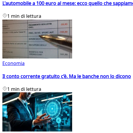
L'automobile a 100 euro al mese: ecco quello che sappiam
1 min di lettura
Economia
Il conto corrente gratuito c’è. Ma le banche non lo dicono
1 min di lettura