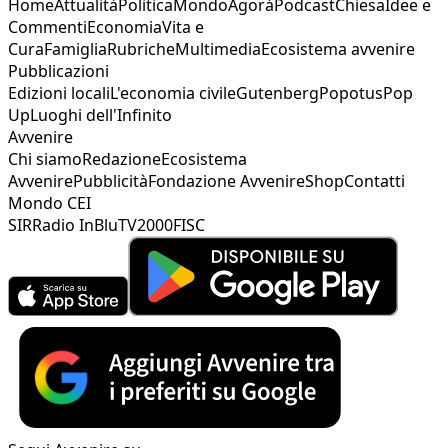
Home
Attualità
Politica
Mondo
Agorà
Podcast
Chiesa
Idee e
Commenti
Economia
Vita e
Cura
Famiglia
Rubriche
Multimedia
Ecosistema avvenire
Pubblicazioni
Edizioni locali
L'economia civile
Gutenberg
Popotus
Pop
Up
Luoghi dell'Infinito
Avvenire
Chi siamo
Redazione
Ecosistema
Avvenire
Pubblicità
Fondazione Avvenire
Shop
Contatti
Mondo CEI
SIR
Radio InBlu
TV2000
FISC