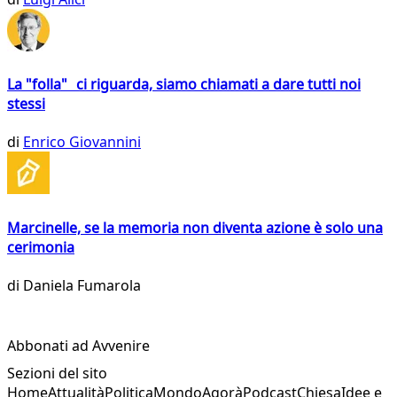
La "folla" ci riguarda, siamo chiamati a dare tutti noi
stessi
di
Enrico Giovannini
Marcinelle, se la memoria non diventa azione è solo una
cerimonia
di
Daniela Fumarola
Abbonati ad Avvenire
Sezioni del sito
Home
Attualità
Politica
Mondo
Agorà
Podcast
Chiesa
Idee e