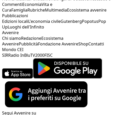
Commenti
Economia
Vita e
Cura
Famiglia
Rubriche
Multimedia
Ecosistema avvenire
Pubblicazioni
Edizioni locali
L'economia civile
Gutenberg
Popotus
Pop
Up
Luoghi dell'Infinito
Avvenire
Chi siamo
Redazione
Ecosistema
Avvenire
Pubblicità
Fondazione Avvenire
Shop
Contatti
Mondo CEI
SIR
Radio InBlu
TV2000
FISC
Segui Avvenire su