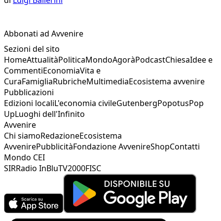
Abbonati ad Avvenire
Sezioni del sito
Home
Attualità
Politica
Mondo
Agorà
Podcast
Chiesa
Idee e
Commenti
Economia
Vita e
Cura
Famiglia
Rubriche
Multimedia
Ecosistema avvenire
Pubblicazioni
Edizioni locali
L'economia civile
Gutenberg
Popotus
Pop
Up
Luoghi dell'Infinito
Avvenire
Chi siamo
Redazione
Ecosistema
Avvenire
Pubblicità
Fondazione Avvenire
Shop
Contatti
Mondo CEI
SIR
Radio InBlu
TV2000
FISC