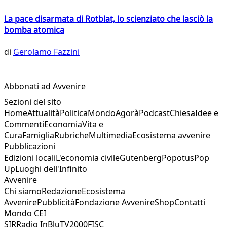
La pace disarmata di Rotblat, lo scienziato che lasciò la
bomba atomica
di
Gerolamo Fazzini
Abbonati ad Avvenire
Sezioni del sito
Home
Attualità
Politica
Mondo
Agorà
Podcast
Chiesa
Idee e
Commenti
Economia
Vita e
Cura
Famiglia
Rubriche
Multimedia
Ecosistema avvenire
Pubblicazioni
Edizioni locali
L'economia civile
Gutenberg
Popotus
Pop
Up
Luoghi dell'Infinito
Avvenire
Chi siamo
Redazione
Ecosistema
Avvenire
Pubblicità
Fondazione Avvenire
Shop
Contatti
Mondo CEI
SIR
Radio InBlu
TV2000
FISC