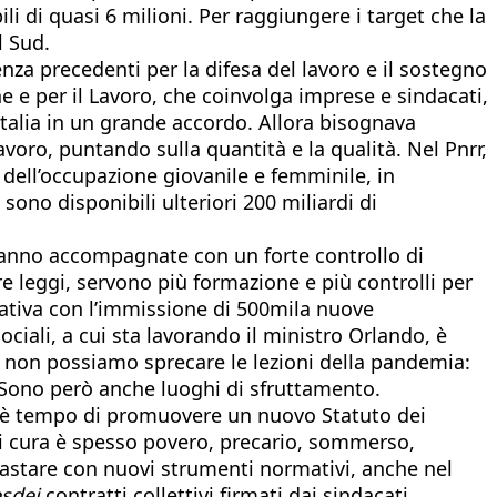
ili di quasi 6 milioni. Per raggiungere i target che la
l Sud.
za precedenti per la difesa del lavoro e il sostegno
ne e per il Lavoro, che coinvolga imprese e sindacati,
l’Italia in un grande accordo. Allora bisognava
lavoro, puntando sulla quantità e la qualità. Nel Pnrr,
a dell’occupazione giovanile e femminile, in
sono disponibili ulteriori 200 miliardi di
 vanno accompagnate con un forte controllo di
tre leggi, servono più formazione e più controlli per
rativa con l’immissione di 500mila nuove
ciali, a cui sta lavorando il ministro Orlando, è
, non possiamo sprecare le lezioni della pandemia:
i. Sono però anche luoghi di sfruttamento.
ma è tempo di promuovere un nuovo Statuto dei
 di cura è spesso povero, precario, sommerso,
rastare con nuovi strumenti normativi, anche nel
sdei
contratti collettivi firmati dai sindacati