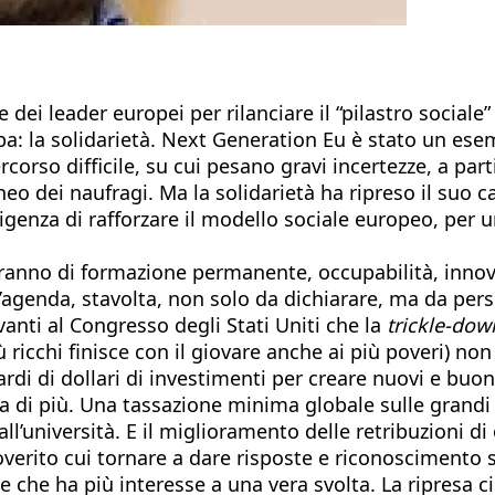
ce dei leader europei per rilanciare il “pilastro sociale
ropa: la solidarietà. Next Generation Eu è stato un es
orso difficile, su cui pesano gravi incertezze, a partir
eo dei naufragi. Ma la solidarietà ha ripreso il suo 
genza di rafforzare il modello sociale europeo, per un
ranno di formazione permanente, occupabilità, innovazi
n’agenda, stavolta, non solo da dichiarare, ma da per
nti al Congresso degli Stati Uniti che la
trickle-do
ù ricchi finisce con il giovare anche ai più poveri) n
rdi di dollari di investimenti per creare nuovi e buo
aga di più. Una tassazione minima globale sulle grandi
 all’università. E il miglioramento delle retribuzioni di
verito cui tornare a dare risposte e riconoscimento s
ese che ha più interesse a una vera svolta. La ripres