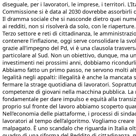
diseguale, per i lavoratori, le imprese, i territori. 
Commissione si è data al 2030 dovrebbe assorbirli qu
Il dramma sociale che si nasconde dietro quei numer
ai redditi, non si risolverà da solo, con le riapertu
Terzo settore e reti di cittadinanza, le amministrazio
contenere l’inflazione, oggi serve consolidare la svol
grazie all’impegno del Pd, vi è una clausola trasvers
particolare al Sud. Non un obiettivo, dunque, ma una 
investimenti nei prossimi anni, dobbiamo ricondurli
Abbiamo fatto un primo passo, ne servono molti altr
legalità negli appalti: illegalità è anche la mancata
fermare la strage quotidiana di lavoratori. Sopratt
competenze di giovani nella macchina pubblica. La ri
fondamentale per dare impulso e equità alla transiz
proprio sul fronte del lavoro abbiamo scoperto quanto
Nell’economia delle piattaforme, i processi di sind
lavoratori al tempo dell’algoritmo. Vogliamo creare 
malpagato. È uno scandalo che riguarda in Italia o
quadro di una riforma del Reddito di cittadinanza,