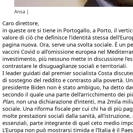
Ansa |
Caro direttore,
in queste ore si tiene in Portogallo, a Porto, il verti
valore di ciò che definisce l’identità stessa dell’Eu
pagina nuova. Ora, serve una svolta sociale. È un perc
vaccini Covid o all’omissione europea nel Mediterran
investimento, più nessuno mette in discussione l’esi
contrastare le disuguaglianze sociali e territoriali.
I leader guidati dal premier socialista Costa discute
di sostegno del reddito e contrasto alla povertà. U
presidente Biden non è stato ambiguo, ha detto dava
secondo il quale una parte dell’arricchimento dei pi
Plan,
non una dichiarazione d’intenti, ma 2mila milia
sociale. Una riforma fiscale per cui chi ha di più p
molte prestazioni sociali dalla sanità, all’istruzione,
essenziali, parte integrante di quel ceto medio impo
L’Europa non può mostrarsi timida e l’Italia è il Pa