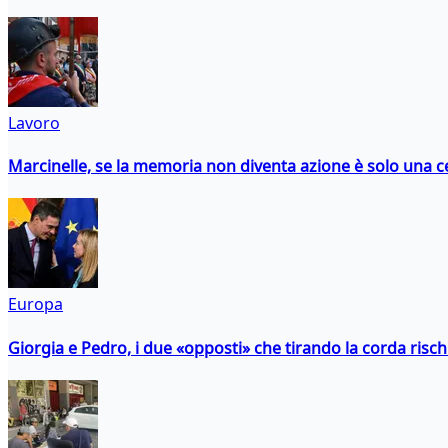
Lavoro
Marcinelle, se la memoria non diventa azione è solo una 
Europa
Giorgia e Pedro, i due «opposti» che tirando la corda risc