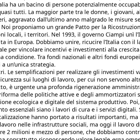
L’Italia ha un bacino di persone potenzialmente occupab
asi tutti. La maggior parte tra le donne, i giovani, a
i, aggravato dall’ultimo anno malgrado le misure sen
re. Noi proponiamo un grande Patto per la Ricostruzio
ni locali, i territori. Nel 1993, il governo Ciampi unì 
ta in Europa. Dobbiamo unire, ricucire l’Italia con il 
ale per vincolare incentivi e investimenti alla crescit
condizione. Tra fondi nazionali e altri fondi europei 
 a un’unica strategia.
i. Le semplificazioni per realizzare gli investimenti
 sicurezza sui luoghi di lavoro, per cui non servono al
utto, è urgente una profonda rigenerazione amminist
forma delle politiche attive e degli ammortizzatori so
ione ecologica e digitale del sistema produttivo. Poi
 essenziali siano i lavori di cura e i servizi digital
acalizzazione hanno portato a risultati importanti, 
lavoro nelle infrastrutture sociali, ma oggi il lavoro
ltre 2 milioni e mezzo di persone, che dobbiamo cont
 ma soprattutto riconoscendo valore legale
erga omne