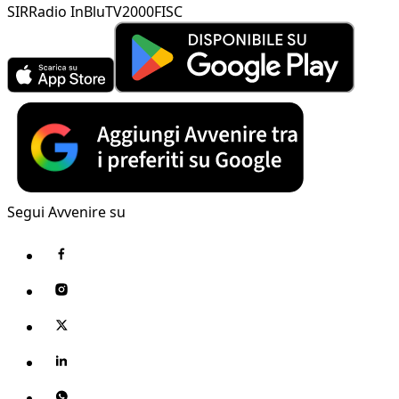
SIR
Radio InBlu
TV2000
FISC
Segui Avvenire su