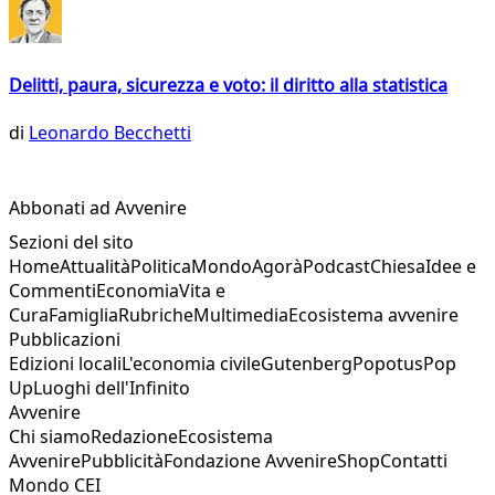
Delitti, paura, sicurezza e voto: il diritto alla statistica
di
Leonardo Becchetti
Abbonati ad Avvenire
Sezioni del sito
Home
Attualità
Politica
Mondo
Agorà
Podcast
Chiesa
Idee e
Commenti
Economia
Vita e
Cura
Famiglia
Rubriche
Multimedia
Ecosistema avvenire
Pubblicazioni
Edizioni locali
L'economia civile
Gutenberg
Popotus
Pop
Up
Luoghi dell'Infinito
Avvenire
Chi siamo
Redazione
Ecosistema
Avvenire
Pubblicità
Fondazione Avvenire
Shop
Contatti
Mondo CEI