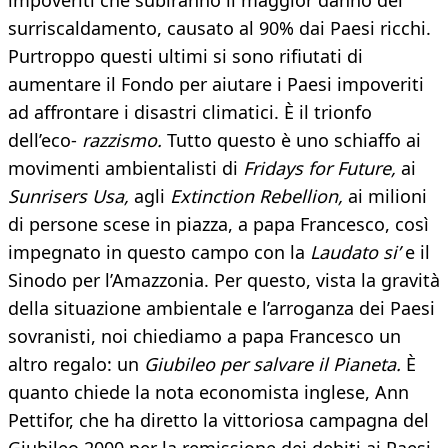
impoveriti che subiranno il maggior danno del
surriscaldamento, causato al 90% dai Paesi ricchi.
Purtroppo questi ultimi si sono rifiutati di
aumentare il Fondo per aiutare i Paesi impoveriti
ad affrontare i disastri climatici. È il trionfo
dell’eco-
razzismo.
Tutto questo è uno schiaffo ai
movimenti ambientalisti di
Fridays for Future,
ai
Sunrisers Usa,
agli
Extinction Rebellion,
ai milioni
di persone scese in piazza, a papa Francesco, così
impegnato in questo campo con la
Laudato si’
e il
Sinodo per l’Amazzonia. Per questo, vista la gravità
della situazione ambientale e l’arroganza dei Paesi
sovranisti, noi chiediamo a papa Francesco un
altro regalo: un
Giubileo per salvare il Pianeta.
È
quanto chiede la nota economista inglese, Ann
Pettifor, che ha diretto la vittoriosa campagna del