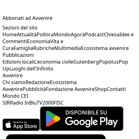
Abbonati ad Avvenire
Sezioni del sito
Home
Attualità
Politica
Mondo
Agorà
Podcast
Chiesa
Idee e
Commenti
Economia
Vita e
Cura
Famiglia
Rubriche
Multimedia
Ecosistema avvenire
Pubblicazioni
Edizioni locali
L'economia civile
Gutenberg
Popotus
Pop
Up
Luoghi dell'Infinito
Avvenire
Chi siamo
Redazione
Ecosistema
Avvenire
Pubblicità
Fondazione Avvenire
Shop
Contatti
Mondo CEI
SIR
Radio InBlu
TV2000
FISC