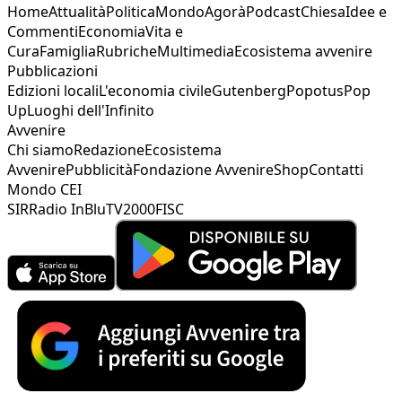
Home
Attualità
Politica
Mondo
Agorà
Podcast
Chiesa
Idee e
Commenti
Economia
Vita e
Cura
Famiglia
Rubriche
Multimedia
Ecosistema avvenire
Pubblicazioni
Edizioni locali
L'economia civile
Gutenberg
Popotus
Pop
Up
Luoghi dell'Infinito
Avvenire
Chi siamo
Redazione
Ecosistema
Avvenire
Pubblicità
Fondazione Avvenire
Shop
Contatti
Mondo CEI
SIR
Radio InBlu
TV2000
FISC