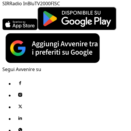
SIR
Radio InBlu
TV2000
FISC
Segui Avvenire su