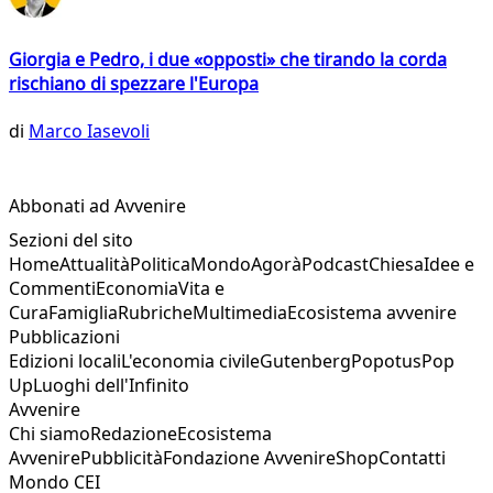
Giorgia e Pedro, i due «opposti» che tirando la corda
rischiano di spezzare l'Europa
di
Marco Iasevoli
Abbonati ad Avvenire
Sezioni del sito
Home
Attualità
Politica
Mondo
Agorà
Podcast
Chiesa
Idee e
Commenti
Economia
Vita e
Cura
Famiglia
Rubriche
Multimedia
Ecosistema avvenire
Pubblicazioni
Edizioni locali
L'economia civile
Gutenberg
Popotus
Pop
Up
Luoghi dell'Infinito
Avvenire
Chi siamo
Redazione
Ecosistema
Avvenire
Pubblicità
Fondazione Avvenire
Shop
Contatti
Mondo CEI