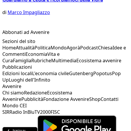
di
Marco Impagliazzo
Abbonati ad Avvenire
Sezioni del sito
Home
Attualità
Politica
Mondo
Agorà
Podcast
Chiesa
Idee e
Commenti
Economia
Vita e
Cura
Famiglia
Rubriche
Multimedia
Ecosistema avvenire
Pubblicazioni
Edizioni locali
L'economia civile
Gutenberg
Popotus
Pop
Up
Luoghi dell'Infinito
Avvenire
Chi siamo
Redazione
Ecosistema
Avvenire
Pubblicità
Fondazione Avvenire
Shop
Contatti
Mondo CEI
SIR
Radio InBlu
TV2000
FISC