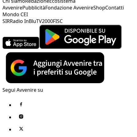
Chi siamo
Redazione
Ecosistema
Avvenire
Pubblicità
Fondazione Avvenire
Shop
Contatti
Mondo CEI
SIR
Radio InBlu
TV2000
FISC
Segui Avvenire su