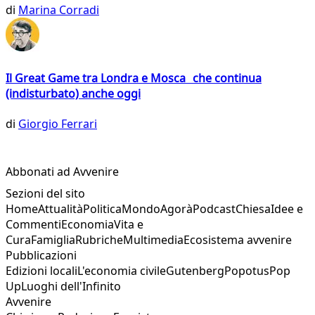
di
Marina Corradi
Il Great Game tra Londra e Mosca che continua
(indisturbato) anche oggi
di
Giorgio Ferrari
Abbonati ad Avvenire
Sezioni del sito
Home
Attualità
Politica
Mondo
Agorà
Podcast
Chiesa
Idee e
Commenti
Economia
Vita e
Cura
Famiglia
Rubriche
Multimedia
Ecosistema avvenire
Pubblicazioni
Edizioni locali
L'economia civile
Gutenberg
Popotus
Pop
Up
Luoghi dell'Infinito
Avvenire