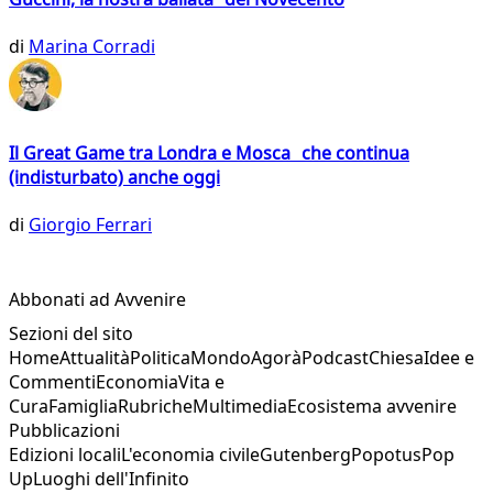
di
Marina Corradi
Il Great Game tra Londra e Mosca che continua
(indisturbato) anche oggi
di
Giorgio Ferrari
Abbonati ad Avvenire
Sezioni del sito
Home
Attualità
Politica
Mondo
Agorà
Podcast
Chiesa
Idee e
Commenti
Economia
Vita e
Cura
Famiglia
Rubriche
Multimedia
Ecosistema avvenire
Pubblicazioni
Edizioni locali
L'economia civile
Gutenberg
Popotus
Pop
Up
Luoghi dell'Infinito