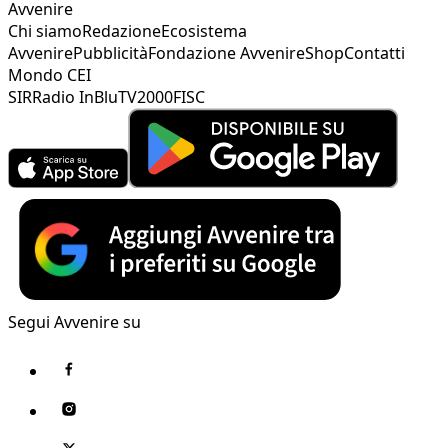
Avvenire
Chi siamo
Redazione
Ecosistema
Avvenire
Pubblicità
Fondazione Avvenire
Shop
Contatti
Mondo CEI
SIR
Radio InBlu
TV2000
FISC
Segui Avvenire su