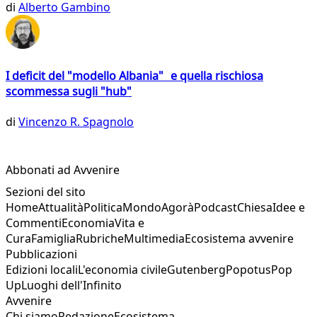
di
Alberto Gambino
I deficit del "modello Albania" e quella rischiosa
scommessa sugli "hub"
di
Vincenzo R. Spagnolo
Abbonati ad Avvenire
Sezioni del sito
Home
Attualità
Politica
Mondo
Agorà
Podcast
Chiesa
Idee e
Commenti
Economia
Vita e
Cura
Famiglia
Rubriche
Multimedia
Ecosistema avvenire
Pubblicazioni
Edizioni locali
L'economia civile
Gutenberg
Popotus
Pop
Up
Luoghi dell'Infinito
Avvenire
Chi siamo
Redazione
Ecosistema