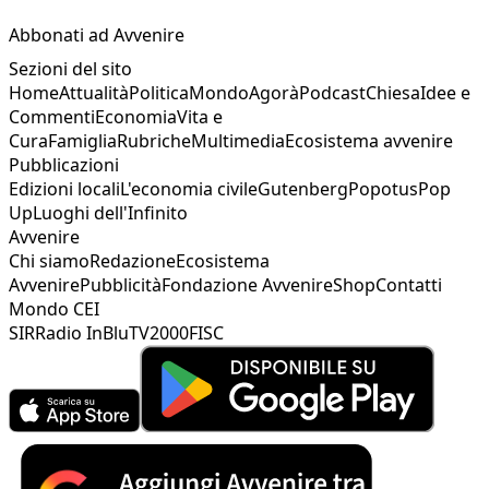
Abbonati ad Avvenire
Sezioni del sito
Home
Attualità
Politica
Mondo
Agorà
Podcast
Chiesa
Idee e
Commenti
Economia
Vita e
Cura
Famiglia
Rubriche
Multimedia
Ecosistema avvenire
Pubblicazioni
Edizioni locali
L'economia civile
Gutenberg
Popotus
Pop
Up
Luoghi dell'Infinito
Avvenire
Chi siamo
Redazione
Ecosistema
Avvenire
Pubblicità
Fondazione Avvenire
Shop
Contatti
Mondo CEI
SIR
Radio InBlu
TV2000
FISC