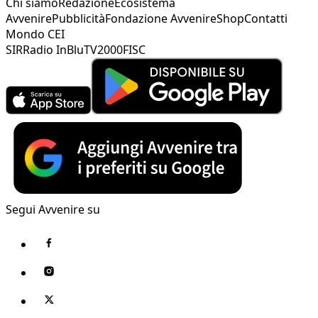
Chi siamo
Redazione
Ecosistema
Avvenire
Pubblicità
Fondazione Avvenire
Shop
Contatti
Mondo CEI
SIR
Radio InBlu
TV2000
FISC
Segui Avvenire su