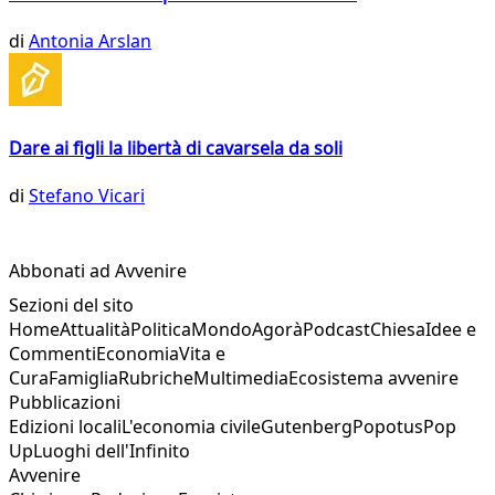
di
Antonia Arslan
Dare ai figli la libertà di cavarsela da soli
di
Stefano Vicari
Abbonati ad Avvenire
Sezioni del sito
Home
Attualità
Politica
Mondo
Agorà
Podcast
Chiesa
Idee e
Commenti
Economia
Vita e
Cura
Famiglia
Rubriche
Multimedia
Ecosistema avvenire
Pubblicazioni
Edizioni locali
L'economia civile
Gutenberg
Popotus
Pop
Up
Luoghi dell'Infinito
Avvenire