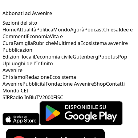
Abbonati ad Avvenire
Sezioni del sito
Home
Attualità
Politica
Mondo
Agorà
Podcast
Chiesa
Idee e
Commenti
Economia
Vita e
Cura
Famiglia
Rubriche
Multimedia
Ecosistema avvenire
Pubblicazioni
Edizioni locali
L'economia civile
Gutenberg
Popotus
Pop
Up
Luoghi dell'Infinito
Avvenire
Chi siamo
Redazione
Ecosistema
Avvenire
Pubblicità
Fondazione Avvenire
Shop
Contatti
Mondo CEI
SIR
Radio InBlu
TV2000
FISC