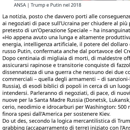
ANSA | Trump e Putin nel 2018
La notizia, posto che davvero porti alle conseguen
ai negoziati di pace sull’Ucraina per chiudere al più
pretesto di un’Operazione Speciale – ha insanguinat
«Ho appena avuto una lunga e altamente produttiva 
energia, intelligenza artificiale, il potere del doll
russo Putin, confermata anche dal portavoce del Cr
Dopo centinaia di migliaia di morti, di maldestre off
assicurarsi rapinose e transitorie conquiste di fazzole
dissennatezza di una guerra che nessuno dei due conte
commerciali – quella degli armamenti – di sanzioni-b
Russia), di esodi biblici di popoli in cerca di un lu
intendersi. Parleranno di negoziati, di pace, di nuov
nuove per la Santa Madre Russia (Donetsk, Lukansk, Mar
cerio, neodimio e idrocarburi per Washington: 500 mil
finora spesi dall’America per sostenere Kiev.
Do ut des, secondo la logica mercantilistica di Tru
grabbing (accaparramento di terre) iniziato con l’A