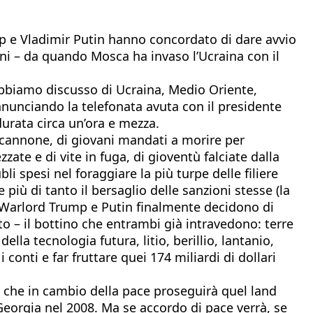
p e Vladimir Putin hanno concordato di dare avvio
anni – da quando Mosca ha invaso l’Ucraina con il
Abbiamo discusso di Ucraina, Medio Oriente,
 annunciando la telefonata avuta con il presidente
urata circa un’ora e mezza.
da cannone, di giovani mandati a morire per
zzate e di vite in fuga, di gioventù falciate dalla
i spesi nel foraggiare la più turpe delle filiere
iù di tanto il bersaglio delle sanzioni stesse (la
, i Warlord Trump e Putin finalmente decidono di
to – il bottino che entrambi già intravedono: terre
lla tecnologia futura, litio, berillio, lantanio,
onti e far fruttare quei 174 miliardi di dollari
, che in cambio della pace proseguirà quel land
Georgia nel 2008. Ma se accordo di pace verrà, se