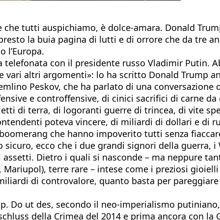
ze che tutti auspichiamo, è dolce-amara. Donald Trum
 presto la buia pagina di lutti e di orrore che da tre 
o l’Europa.
telefonata con il presidente russo Vladimir Putin. 
aro e vari altri argomenti»: lo ha scritto Donald Trump
emlino Peskov, che ha parlato di una conversazione d
ensive e controffensive, di cinici sacrifici di carne 
tti di terra, di logoranti guerre di trincea, di vite spe
ndenti poteva vincere, di miliardi di dollari e di rubl
oomerang che hanno impoverito tutti senza fiaccare p
ogo sicuro, ecco che i due grandi signori della guerra
i assetti. Dietro i quali si nasconde – ma neppure tan
iupol), terre rare – intese come i preziosi gioielli de
iardi di controvalore, quanto basta per pareggiare i c
mp. Do ut des, secondo il neo-imperialismo putiniano
nschluss della Crimea del 2014 e prima ancora con la 