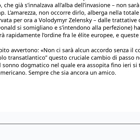
, che già s’innalzava all’alba dell’invasione – non sar
p. L’amarezza, non occorre dirlo, alberga nella total
iservata per ora a Volodymyr Zelensky – dalle trattati
Donald si somigliano e s’intendono alla perfezione) ha
inerà rapidamente l’ordine fra le élite europee, e que
ito avvertono: «Non ci sarà alcun accordo senza il co
transatlantico” questo cruciale cambio di passo nell
il sonno dogmatico nel quale era assopita fino ieri s
 americano. Sempre che sia ancora un amico.