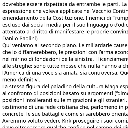
dovrebbe essere rispettata da entrambe le parti. La 
espressione che voleva applicate nel Vecchio Conti
emendamento della Costituzione. I nemici di Trump s
escluso dai social media per il suo linguaggio d’odi
attentato al diritto di manifestare le proprie conv
Danilo Paolini).
Qui veniamo al secondo piano. Le miliardarie cause 
che lo diffamerebbero, le pressioni con l’arma econ
nel mirino di fondazioni della sinistra, i licenziamen
alle streghe: sono tutte mosse che nulla hanno a che 
l’America di una voce sia amata sia controversa. Que
meno definitivi.
La stessa figura del paladino della cultura Maga espr
al confronto di posizioni basato su argomenti (“dimo
posizioni intolleranti sulle migrazioni e gli stranier
testimone di una fede cristiana che, perlomeno in pu
concrete, le sue battaglie come si sarebbero orien
Avremmo voluto vedere Kirk proseguire i suoi comizi
deve oltrepassare qualche confine nel campo dei dirit