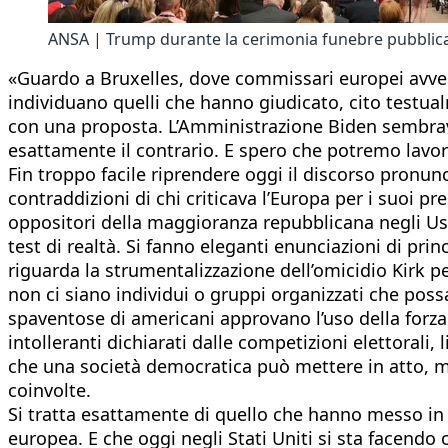
ANSA | Trump durante la cerimonia funebre pubblica pe
«Guardo a Bruxelles, dove commissari europei avvert
individuano quelli che hanno giudicato, cito testua
con una proposta. L’Amministrazione Biden sembrava
esattamente il contrario. E spero che potremo lavo
Fin troppo facile riprendere oggi il discorso pronu
contraddizioni di chi criticava l’Europa per i suoi p
oppositori della maggioranza repubblicana negli Usa
test di realtà. Si fanno eleganti enunciazioni di princ
riguarda la strumentalizzazione dell’omicidio Kirk p
non ci siano individui o gruppi organizzati che poss
spaventose di americani approvano l’uso della forza 
intolleranti dichiarati dalle competizioni elettorali
che una società democratica può mettere in atto, ma
coinvolte.
Si tratta esattamente di quello che hanno messo in a
europea. E che oggi negli Stati Uniti si sta facendo 