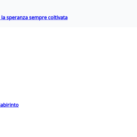
e la speranza sempre coltivata
labirinto