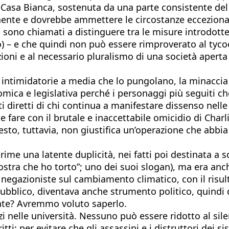
Casa Bianca, sostenuta da una parte consistente del Pa
nente e dovrebbe ammettere le circostanze ecceziona
ono chiamati a distinguere tra le misure introdotte 
o) – e che quindi non può essere rimproverato al tyco
inzioni e al necessario pluralismo di una società ap
intimidatorie a media che lo pungolano, la minaccia d
omica e legislativa perché i personaggi più seguiti c
ti diretti di chi continua a manifestare dissenso nelle
fare con il brutale e inaccettabile omicidio di Charli
sto, tuttavia, non giustifica un’operazione che abbia 
ime una latente duplicità, nei fatti poi destinata a sc
stra che ho torto”; uno dei suoi slogan), ma era anche
i, negazioniste sul cambiamento climatico, con il risul
bblico, diventava anche strumento politico, quindi di
tate? Avremmo voluto saperlo.
 nelle università. Nessuno può essere ridotto al sile
ti: per evitare che gli assassini e i distruttori dei s