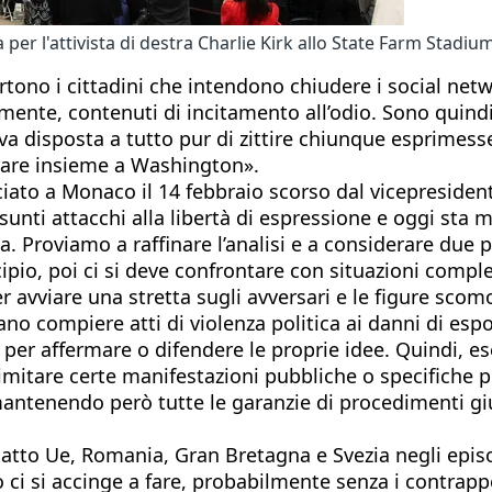
r l'attivista di destra Charlie Kirk allo State Farm Stadium
ono i cittadini che intendono chiudere i social netwo
lmente, contenuti di incitamento all’odio. Sono quin
 disposta a tutto pur di zittire chiunque esprimesse
rare insieme a Washington».
nciato a Monaco il 14 febbraio scorso dal vicepreside
resunti attacchi alla libertà di espressione e oggi st
. Proviamo a raffinare l’analisi e a considerare due
ipio, poi ci si deve confrontare con situazioni compless
er avviare una stretta sugli avversari e le figure sc
ano compiere atti di violenza politica ai danni di es
per affermare o difendere le proprie idee. Quindi, ese
, limitare certe manifestazioni pubbliche o specifiche
ntenendo però tutte le garanzie di procedimenti giudi
tto Ue, Romania, Gran Bretagna e Svezia negli episodi
o ci si accinge a fare, probabilmente senza i contrappe