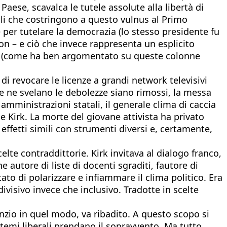
ese, scavalca le tutele assolute alla libertà di
li che costringono a questo vulnus al Primo
per tutelare la democrazia (lo stesso presidente fu
on – e ciò che invece rappresenta un esplicito
erta (come ha ben argomentato su queste colonne
i revocare le licenze a grandi network televisivi
he ne svelano le debolezze siano rimossi, la messa
 amministrazioni statali, il generale clima di caccia
e Kirk. La morte del giovane attivista ha privato
effetti simili con strumenti diversi e, certamente,
elte contraddittorie. Kirk invitava al dialogo franco,
 autore di liste di docenti sgraditi, fautore di
tato di polarizzare e infiammare il clima politico. Era
visivo invece che inclusivo. Tradotte in scelte
nzio in quel modo, va ribadito. A questo scopo si
istemi liberali prendano il sopravvento. Ma tutto