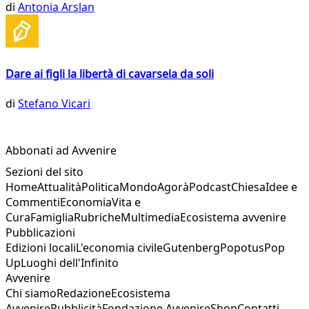
di
Antonia Arslan
Dare ai figli la libertà di cavarsela da soli
di
Stefano Vicari
Abbonati ad Avvenire
Sezioni del sito
Home
Attualità
Politica
Mondo
Agorà
Podcast
Chiesa
Idee e
Commenti
Economia
Vita e
Cura
Famiglia
Rubriche
Multimedia
Ecosistema avvenire
Pubblicazioni
Edizioni locali
L'economia civile
Gutenberg
Popotus
Pop
Up
Luoghi dell'Infinito
Avvenire
Chi siamo
Redazione
Ecosistema
Avvenire
Pubblicità
Fondazione Avvenire
Shop
Contatti