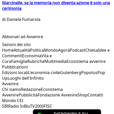
Marcinelle, se la memoria non diventa azione è solo una
cerimonia
di
Daniela Fumarola
Abbonati ad Avvenire
Sezioni del sito
Home
Attualità
Politica
Mondo
Agorà
Podcast
Chiesa
Idee e
Commenti
Economia
Vita e
Cura
Famiglia
Rubriche
Multimedia
Ecosistema avvenire
Pubblicazioni
Edizioni locali
L'economia civile
Gutenberg
Popotus
Pop
Up
Luoghi dell'Infinito
Avvenire
Chi siamo
Redazione
Ecosistema
Avvenire
Pubblicità
Fondazione Avvenire
Shop
Contatti
Mondo CEI
SIR
Radio InBlu
TV2000
FISC