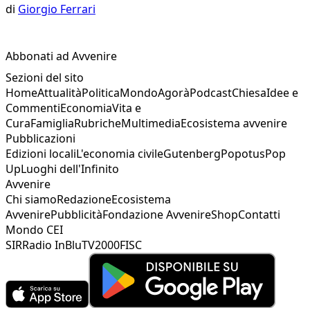
di
Giorgio Ferrari
Abbonati ad Avvenire
Sezioni del sito
Home
Attualità
Politica
Mondo
Agorà
Podcast
Chiesa
Idee e
Commenti
Economia
Vita e
Cura
Famiglia
Rubriche
Multimedia
Ecosistema avvenire
Pubblicazioni
Edizioni locali
L'economia civile
Gutenberg
Popotus
Pop
Up
Luoghi dell'Infinito
Avvenire
Chi siamo
Redazione
Ecosistema
Avvenire
Pubblicità
Fondazione Avvenire
Shop
Contatti
Mondo CEI
SIR
Radio InBlu
TV2000
FISC