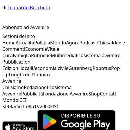
di
Leonardo Becchetti
Abbonati ad Avvenire
Sezioni del sito
Home
Attualità
Politica
Mondo
Agorà
Podcast
Chiesa
Idee e
Commenti
Economia
Vita e
Cura
Famiglia
Rubriche
Multimedia
Ecosistema avvenire
Pubblicazioni
Edizioni locali
L'economia civile
Gutenberg
Popotus
Pop
Up
Luoghi dell'Infinito
Avvenire
Chi siamo
Redazione
Ecosistema
Avvenire
Pubblicità
Fondazione Avvenire
Shop
Contatti
Mondo CEI
SIR
Radio InBlu
TV2000
FISC