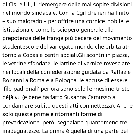
di Cisl e Uil, il riemergere delle mai so­pite divisioni
nel mondo sindacale. Con la C­gil che ieri ha finito
– suo malgrado – per of­frire una cornice 'nobile' e
istituzionale co­me lo sciopero generale alla
prepotenza del­le frange più becere del movimento
studen­tesco e del variegato mondo che orbita at­
torno a Cobas e centri sociali.Gli scontri in piazza,
le vetrine sfondate, le lattine di ver­nice rovesciate
nei locali della confederazio­ne guidata da Raffaele
Bonanni a Roma e a Bologna, le accuse di essere
'filo-padronali' per ora sono solo l’ennesimo triste
déjà vu (e bene ha fatto Susanna Camusso a
condan­nare subito questi atti con nettezza). Anche
solo queste prime e ritornanti forme di
prevaricazione, però, segnalano quanto­meno tre
inadeguatezze. La prima è quella di una parte del