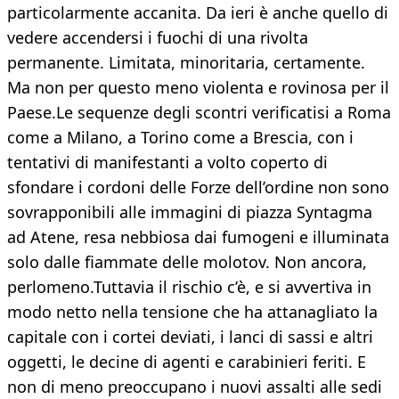
particolarmente acca­nita. Da ieri è anche quello di
vedere ac­cendersi i fuochi di una rivolta
permanen­te. Limitata, minoritaria, certamente.
Ma non per questo meno violenta e rovinosa per il
Paese.Le sequenze degli scontri verificatisi a Roma
come a Milano, a Torino come a Brescia, con i
tentativi di manifestanti a volto coperto di
sfondare i cordoni delle Forze dell’ordine non sono
sovrapponibili alle immagini di piazza Syntagma
ad Atene, resa nebbiosa dai fu­mogeni e illuminata
solo dalle fiammate del­le molotov. Non ancora,
perlomeno.Tutta­via il rischio c’è, e si avvertiva in
modo netto nella tensione che ha attanagliato la
capita­le con i cortei deviati, i lanci di sassi e altri
og­getti, le decine di agenti e carabinieri feriti. E
non di meno preoccupano i nuovi assalti al­le sedi