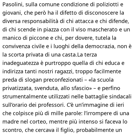
Pasolini, sulla comune condizio­ne di poliziotti e
giovani, che però ha il difet­to di disconoscere la
diversa responsabilità di chi attacca e chi difende,
di chi scende in piazza con il viso mascherato e un
manico di piccone e chi, per dovere, tutela la
convivenza civile e i luoghi della democrazia, non è
la scorta privata di una casta.La terza
inadeguatezza è purtroppo quella di chi educa e
indirizza tanti nostri ragazzi, trop­po facilmente
preda di slogan preconfezio­nati – «la scuola
privatizzata, svenduta, allo sfascio» – e perfino
strumentalmente utiliz­zati nelle battaglie sindacali
sull’orario dei professori. C’è un’immagine di ieri
che col­pisce più di mille parole: l’irrompere di una
madre nel corteo, mentre più intenso si fa­ceva lo
scontro, che cercava il figlio, proba­bilmente un