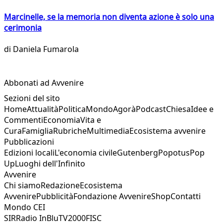
Marcinelle, se la memoria non diventa azione è solo una
cerimonia
di
Daniela Fumarola
Abbonati ad Avvenire
Sezioni del sito
Home
Attualità
Politica
Mondo
Agorà
Podcast
Chiesa
Idee e
Commenti
Economia
Vita e
Cura
Famiglia
Rubriche
Multimedia
Ecosistema avvenire
Pubblicazioni
Edizioni locali
L'economia civile
Gutenberg
Popotus
Pop
Up
Luoghi dell'Infinito
Avvenire
Chi siamo
Redazione
Ecosistema
Avvenire
Pubblicità
Fondazione Avvenire
Shop
Contatti
Mondo CEI
SIR
Radio InBlu
TV2000
FISC