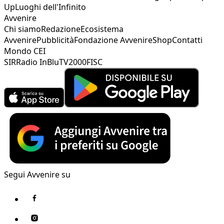
Up
Luoghi dell'Infinito
Avvenire
Chi siamo
Redazione
Ecosistema
Avvenire
Pubblicità
Fondazione Avvenire
Shop
Contatti
Mondo CEI
SIR
Radio InBlu
TV2000
FISC
Segui Avvenire su