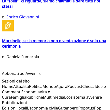
La "folla" ci riguarda, siamo chiamati a dare tutti noi
stessi
di
Enrico Giovannini
Marcinelle, se la memoria non diventa azione è solo una
cerimonia
di
Daniela Fumarola
Abbonati ad Avvenire
Sezioni del sito
Home
Attualità
Politica
Mondo
Agorà
Podcast
Chiesa
Idee e
Commenti
Economia
Vita e
Cura
Famiglia
Rubriche
Multimedia
Ecosistema avvenire
Pubblicazioni
Edizioni locali
L'economia civile
Gutenberg
Popotus
Pop