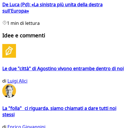
De Luca (Pd): «La sinistra più unita della destra
sull'Europa»
1 min di lettura
Idee e commenti
Le due "città" di Agostino vivono entrambe dentro di noi
di
Luigi Alici
La "folla" ci riguarda, siamo chiamati a dare tutti noi
stessi
di
Enrico Giovannini