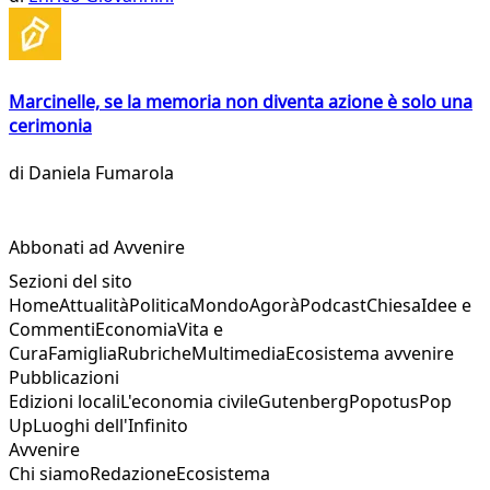
Marcinelle, se la memoria non diventa azione è solo una
cerimonia
di
Daniela Fumarola
Abbonati ad Avvenire
Sezioni del sito
Home
Attualità
Politica
Mondo
Agorà
Podcast
Chiesa
Idee e
Commenti
Economia
Vita e
Cura
Famiglia
Rubriche
Multimedia
Ecosistema avvenire
Pubblicazioni
Edizioni locali
L'economia civile
Gutenberg
Popotus
Pop
Up
Luoghi dell'Infinito
Avvenire
Chi siamo
Redazione
Ecosistema