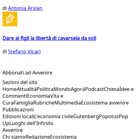
di
Antonia Arslan
Dare ai figli la libertà di cavarsela da soli
di
Stefano Vicari
Abbonati ad Avvenire
Sezioni del sito
Home
Attualità
Politica
Mondo
Agorà
Podcast
Chiesa
Idee e
Commenti
Economia
Vita e
Cura
Famiglia
Rubriche
Multimedia
Ecosistema avvenire
Pubblicazioni
Edizioni locali
L'economia civile
Gutenberg
Popotus
Pop
Up
Luoghi dell'Infinito
Avvenire
Chi siamo
Redazione
Ecosistema