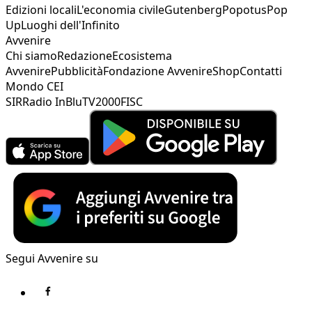
Edizioni locali
L'economia civile
Gutenberg
Popotus
Pop
Up
Luoghi dell'Infinito
Avvenire
Chi siamo
Redazione
Ecosistema
Avvenire
Pubblicità
Fondazione Avvenire
Shop
Contatti
Mondo CEI
SIR
Radio InBlu
TV2000
FISC
Segui Avvenire su