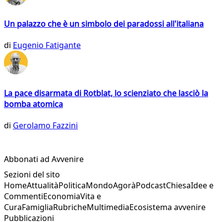
Un palazzo che è un simbolo dei paradossi all'italiana
di
Eugenio Fatigante
La pace disarmata di Rotblat, lo scienziato che lasciò la
bomba atomica
di
Gerolamo Fazzini
Abbonati ad Avvenire
Sezioni del sito
Home
Attualità
Politica
Mondo
Agorà
Podcast
Chiesa
Idee e
Commenti
Economia
Vita e
Cura
Famiglia
Rubriche
Multimedia
Ecosistema avvenire
Pubblicazioni