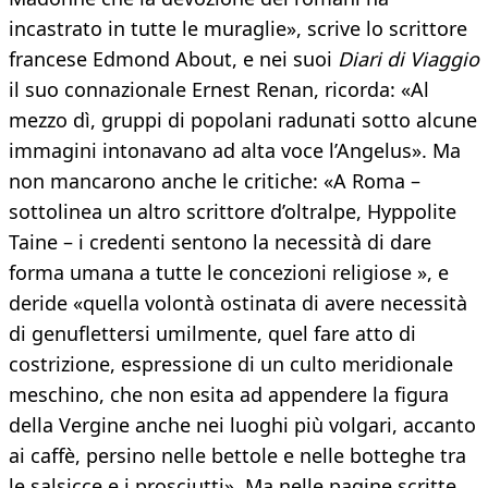
incastrato in tutte le muraglie», scrive lo scrittore
francese Edmond About, e nei suoi
Diari di Viaggio
il suo connazionale Ernest Renan, ricorda: «Al
mezzo dì, gruppi di popolani radunati sotto alcune
immagini intonavano ad alta voce l’Angelus». Ma
non mancarono anche le critiche: «A Roma –
sottolinea un altro scrittore d’oltralpe, Hyppolite
Taine – i credenti sentono la necessità di dare
forma umana a tutte le concezioni religiose », e
deride «quella volontà ostinata di avere necessità
di genuflettersi umilmente, quel fare atto di
costrizione, espressione di un culto meridionale
meschino, che non esita ad appendere la figura
della Vergine anche nei luoghi più volgari, accanto
ai caffè, persino nelle bettole e nelle botteghe tra
le salsicce e i prosciutti». Ma nelle pagine scritte