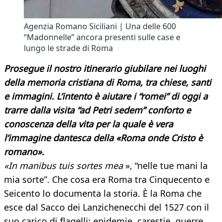
Agenzia Romano Siciliani | Una delle 600
“Madonnelle” ancora presenti sulle case e
lungo le strade di Roma
Prosegue il nostro itinerario giubilare nei luoghi
della memoria cristiana di Roma, tra chiese, santi
e immagini. L’intento è aiutare i “romei” di oggi a
trarre dalla visita “ad Petri sedem” conforto e
conoscenza della vita per la quale è vera
l’immagine dantesca della «Roma onde Cristo è
romano».
«In manibus tuis sortes mea
», “nelle tue mani la
mia sorte”. Che cosa era Roma tra Cinquecento e
Seicento lo documenta la storia. È la Roma che
esce dal Sacco dei Lanzichenecchi del 1527 con il
suo carico di flagelli: epidemie, carestie, guerre.