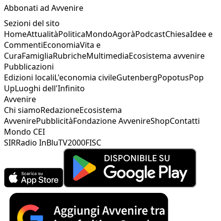
Abbonati ad Avvenire
Sezioni del sito
Home
Attualità
Politica
Mondo
Agorà
Podcast
Chiesa
Idee e
Commenti
Economia
Vita e
Cura
Famiglia
Rubriche
Multimedia
Ecosistema avvenire
Pubblicazioni
Edizioni locali
L'economia civile
Gutenberg
Popotus
Pop
Up
Luoghi dell'Infinito
Avvenire
Chi siamo
Redazione
Ecosistema
Avvenire
Pubblicità
Fondazione Avvenire
Shop
Contatti
Mondo CEI
SIR
Radio InBlu
TV2000
FISC