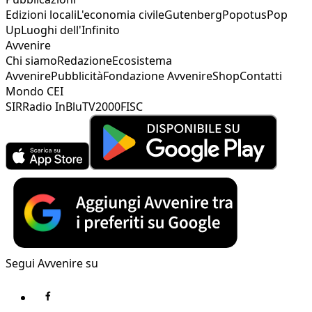
Edizioni locali
L'economia civile
Gutenberg
Popotus
Pop
Up
Luoghi dell'Infinito
Avvenire
Chi siamo
Redazione
Ecosistema
Avvenire
Pubblicità
Fondazione Avvenire
Shop
Contatti
Mondo CEI
SIR
Radio InBlu
TV2000
FISC
Segui Avvenire su