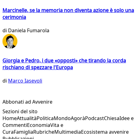
Marcinelle, se la memoria non diventa azione è solo una
cerimonia
di
Daniela Fumarola
Giorgia e Pedro, i due «opposti» che tirando la corda
rischiano di spezzare l'Europa
di
Marco Iasevoli
Abbonati ad Avvenire
Sezioni del sito
Home
Attualità
Politica
Mondo
Agorà
Podcast
Chiesa
Idee e
Commenti
Economia
Vita e
Cura
Famiglia
Rubriche
Multimedia
Ecosistema avvenire
Pubblicazioni