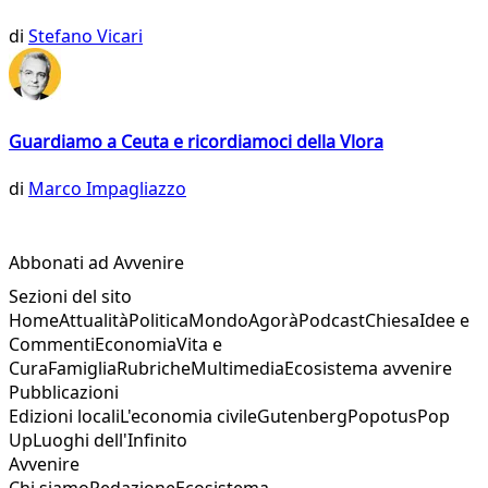
di
Stefano Vicari
Guardiamo a Ceuta e ricordiamoci della Vlora
di
Marco Impagliazzo
Abbonati ad Avvenire
Sezioni del sito
Home
Attualità
Politica
Mondo
Agorà
Podcast
Chiesa
Idee e
Commenti
Economia
Vita e
Cura
Famiglia
Rubriche
Multimedia
Ecosistema avvenire
Pubblicazioni
Edizioni locali
L'economia civile
Gutenberg
Popotus
Pop
Up
Luoghi dell'Infinito
Avvenire
Chi siamo
Redazione
Ecosistema