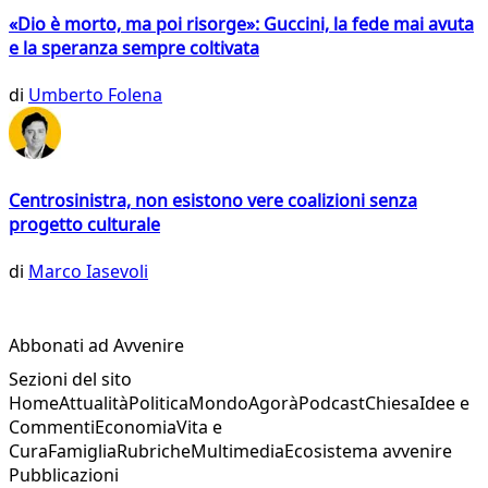
«Dio è morto, ma poi risorge»: Guccini, la fede mai avuta
e la speranza sempre coltivata
di
Umberto Folena
Centrosinistra, non esistono vere coalizioni senza
progetto culturale
di
Marco Iasevoli
Abbonati ad Avvenire
Sezioni del sito
Home
Attualità
Politica
Mondo
Agorà
Podcast
Chiesa
Idee e
Commenti
Economia
Vita e
Cura
Famiglia
Rubriche
Multimedia
Ecosistema avvenire
Pubblicazioni