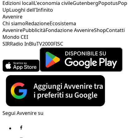
Edizioni locali
L'economia civile
Gutenberg
Popotus
Pop
Up
Luoghi dell'Infinito
Avvenire
Chi siamo
Redazione
Ecosistema
Avvenire
Pubblicità
Fondazione Avvenire
Shop
Contatti
Mondo CEI
SIR
Radio InBlu
TV2000
FISC
Segui Avvenire su