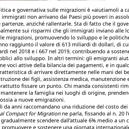
tica e governativa sulle migrazioni è «aiutiamoli a ca
gli immigrati non arrivano dai Paesi più poveri in asso
 partenze, anziché rallentarle. Sta di fatto che il go
palmente sui risparmi che gli immigrati inviano alle l
 le migrazioni, promuovendo lo sviluppo e le politiche
aggiunto il valore di 613 miliardi di dollari, di cui 
di nel 2018 e i 667 nel 2019, contribuendo a sostene
lici allo sviluppo. In altri termini: gli emigranti aiu
me voci attive della bilancia dei pagamenti, e in qua
ratteristica di arrivare direttamente nelle mani dei b
 istruzione dei figli, assistenza medica, manutenzione 
rattutto fissare un punto. Chi manda consistenti rimes
 mantenere la famiglia nei luoghi di origine, prenden
 ossia a nuove emigrazioni.
ali da anni raccomandano una riduzione del costo dei 
al Compact for Migration
ne parla, fissando al n. 20 
bbe gradualmente scendere dall’attuale 6% medio a un c
 di promuovere e sostenere una giornata internazionale