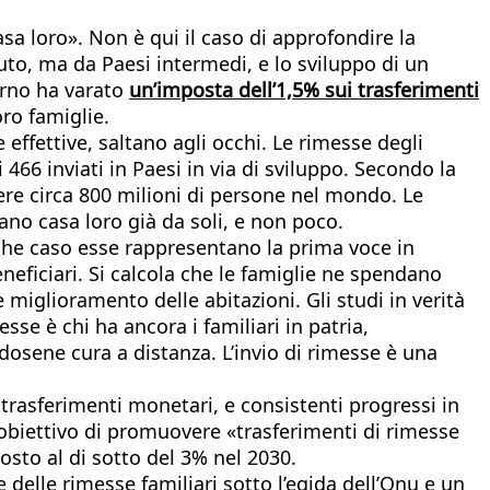
sa loro». Non è qui il caso di approfondire la
luto, ma da Paesi intermedi, e lo sviluppo di un
verno ha varato
un’imposta dell’1,5% sui trasferimenti
oro famiglie.
 effettive, saltano agli occhi. Le rimesse degli
466 inviati in Paesi in via di sviluppo. Secondo la
re circa 800 milioni di persone nel mondo. Le
tano casa loro già da soli, e non poco.
lche caso esse rappresentano la prima voce in
eneficiari. Si calcola che le famiglie ne spendano
e miglioramento delle abitazioni. Gli studi in verità
se è chi ha ancora i familiari in patria,
dosene cura a distanza. L’invio di rimesse è una
trasferimenti monetari, e consistenti progressi in
l’obiettivo di promuovere «trasferimenti di rimesse
osto al di sotto del 3% nel 2030.
 delle rimesse familiari sotto l’egida dell’Onu e un