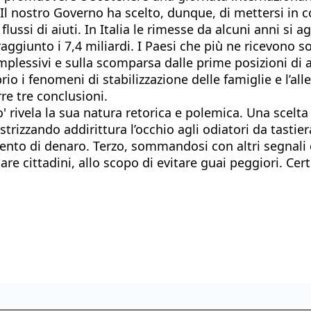
l nostro Governo ha scelto, dunque, di mettersi in co
lussi di aiuti. In Italia le rimesse da alcuni anni si 
aggiunto i 7,4 miliardi. I Paesi che più ne ricevono 
mplessivi e sulla scomparsa dalle prime posizioni di a
io i fenomeni di stabilizzazione delle famiglie e l’a
re tre conclusioni.
oro' rivela la sua natura retorica e polemica. Una scel
trizzando addirittura l’occhio agli odiatori da tastiera
rimento di denaro. Terzo, sommandosi con altri segnal
re cittadini, allo scopo di evitare guai peggiori. Cert