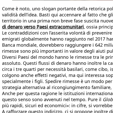
Come è noto, uno slogan portante della retorica poli
validità dell’idea. Basti qui accennare al fatto che 
territorio in una prima non breve fase suscita nuove
di denaro verso Paesi extracomunitari
, ossia princi
Le contraddizioni con l’asserita volontà di prevenire
emigrati globalmente hanno raggiunto nel 2017 hanno r
Banca mondiale, dovrebbero raggiungere i 642 miliar
rimesse sono più importanti in valore degli aiuti pubb
Diversi Paesi del mondo hanno le rimesse tra le pri
assoluto. Questi flussi di denaro hanno inoltre la ca
circa i tre quarti per necessità basilari, come cibo,
colgono anche effetti negativi, ma qui interessa sop
specialmente i figli. Spedire rimesse è un modo per
strategia alternativa al ricongiungimento familiare,
Anche per questa ragione le istituzioni internazion
questo senso sono avvenuti nel tempo. Pure il
Glob
più rapidi, sicuri ed economici»: in cifre, si vorre
A rafforzare questo indirizzo, ci si propone inoltre