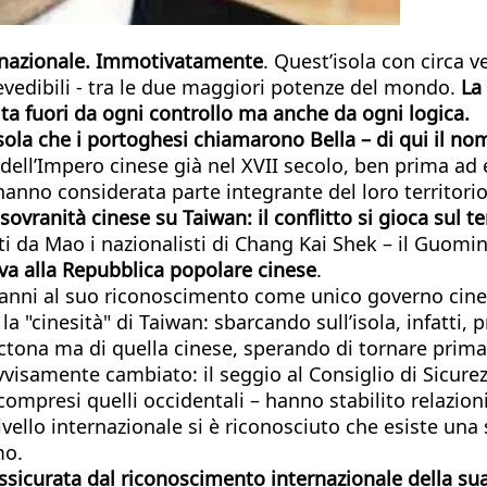
ternazionale. Immotivatamente
. Quest’isola con circa v
evedibili - tra le due maggiori potenze del mondo.
La
cita fuori da ogni controllo ma anche da ogni logica.
sola che i portoghesi chiamarono Bella – di qui il n
dell’Impero cinese già nel XVII secolo, ben prima ad 
hanno considerata parte integrante del loro territorio
ranità cinese su Taiwan: il conflitto si gioca sul te
fitti da Mao i nazionalisti di Chang Kai Shek – il Guomi
tiva alla Repubblica popolare cinese
.
r anni al suo riconoscimento come unico governo cines
a "cinesità" di Taiwan: sbarcando sull’isola, infatti,
octona ma di quella cinese, sperando di tornare prim
visamente cambiato: il seggio al Consiglio di Sicurezz
mpresi quelli occidentali – hanno stabilito relazio
ivello internazionale si è riconosciuto che esiste una 
mo.
ssicurata dal riconoscimento internazionale della sua 