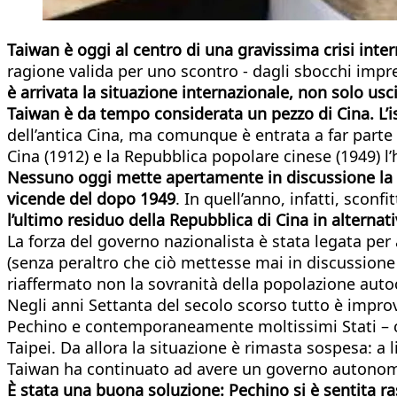
Taiwan è oggi al centro di una gravissima crisi in
ragione valida per uno scontro - dagli sbocchi impr
è arrivata la situazione internazionale, non solo us
Taiwan è da tempo considerata un pezzo di Cina. L’i
dell’antica Cina, ma comunque è entrata a far parte 
Cina (1912) e la Repubblica popolare cinese (1949) l’
Nessuno oggi mette apertamente in discussione la sov
vicende del dopo 1949
. In quell’anno, infatti, scon
l’ultimo residuo della Repubblica di Cina in alterna
La forza del governo nazionalista è stata legata pe
(senza peraltro che ciò mettesse mai in discussione l
riaffermato non la sovranità della popolazione aut
Negli anni Settanta del secolo scorso tutto è improv
Pechino e contemporaneamente moltissimi Stati – co
Taipei. Da allora la situazione è rimasta sospesa: a l
Taiwan ha continuato ad avere un governo autono
È stata una buona soluzione: Pechino si è sentita ra