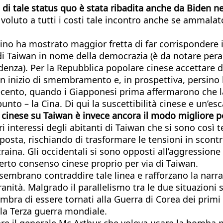
di tale status quo è stata ribadita anche da Biden ne
luto a tutti i costi tale incontro anche se ammalato 
ino ha mostrato maggior fretta di far corrispondere i 
 Taiwan in nome della democrazia (è da notare peraltro
enza). Per la Repubblica popolare cinese accettare di
un inizio di smembramento e, in prospettiva, persino 
cento, quando i Giapponesi prima affermarono che la 
to – la Cina. Di qui la suscettibilità cinese e un’e
à cinese su Taiwan è invece ancora il modo migliore p
eri interessi degli abitanti di Taiwan che si sono così 
posta, rischiando di trasformare le tensioni in scontro
raina. Gli occidentali si sono opposti all’aggressione
erto consenso cinese proprio per via di Taiwan.
sembrano contraddire tale linea e rafforzano la narra
ranità. Malgrado il parallelismo tra le due situazioni 
embra di essere tornati alla Guerra di Corea dei prim
 la Terza guerra mondiale.
e il generale Mc Arthur che voleva usare la bomba nu