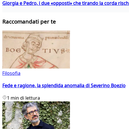
Giorgia e Pedro, i due «opposti» che tirando la corda risc
Raccomandati per te
Filosofia
Fede e ragione, la splendida anomalia di Severino Boezio
1 min di lettura