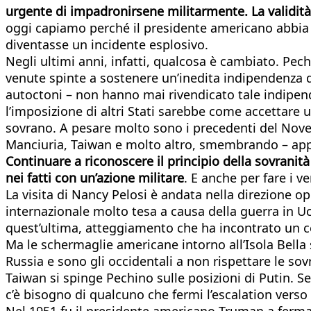
urgente di impadronirsene militarmente. La validità 
oggi capiamo perché il presidente americano abbia vo
diventasse un incidente esplosivo.
Negli ultimi anni, infatti, qualcosa è cambiato. Pech
venute spinte a sostenere un’inedita indipendenza di
autoctoni – non hanno mai rivendicato tale indipend
l’imposizione di altri Stati sarebbe come accettare 
sovrano. A pesare molto sono i precedenti del Nove
Manciuria, Taiwan e molto altro, smembrando – appun
Continuare a riconoscere il principio della sovranit
nei fatti con un’azione militare
. E anche per fare i v
La visita di Nancy Pelosi è andata nella direzione op
internazionale molto tesa a causa della guerra in Uc
quest’ultima, atteggiamento che ha incontrato un c
Ma le schermaglie americane intorno all’Isola Bella 
Russia e sono gli occidentali a non rispettare le sov
Taiwan si spinge Pechino sulle posizioni di Putin. S
c’è bisogno di qualcuno che fermi l’escalation verso
Nel 1951 fu il presidente americano Truman a fermar