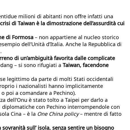
entidue milioni di abitanti non offre infatti una
 crisi di Taiwan è la dimostrazione dell’assurdità cui
ome di Formosa
– non appartiene al nucleo storico
esempio dell’Unità d’Italia. Anche la Repubblica di
.
rreno di un’ambiguità favorita dalle complicate
ndang – si sono rifugiati a
Taiwan, facendone
e legittimo da parte di molti Stati occidentali
 proprio i nazionalisti hanno implicitamente
a o poi a comandare a Pechino).
a dell’Onu è stato tolto a Taipei per darlo a
ni diplomatiche con Pechino interrompendole con
sola Cina – è la
One China policy
– mentre di fatto
sovranità sull’ isola, senza sentire un bisogno