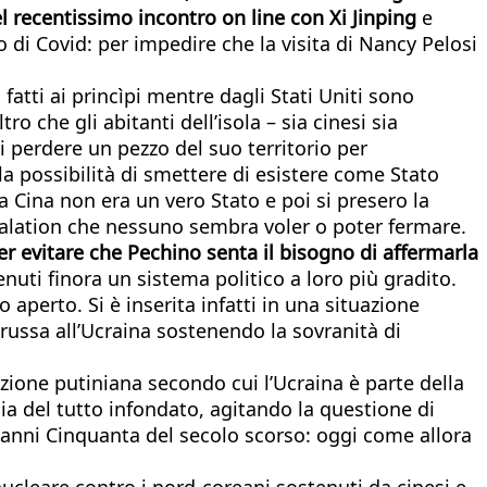
l recentissimo incontro on line con Xi Jinping
e
di Covid: per impedire che la visita di Nancy Pelosi
fatti ai princìpi mentre dagli Stati Uniti sono
 che gli abitanti dell’isola – sia cinesi sia
 perdere un pezzo del suo territorio per
la possibilità di smettere di esistere come Stato
Cina non era un vero Stato e poi si presero la
scalation che nessuno sembra voler o poter fermare.
er evitare che Pechino senta il bisogno di affermarla
tenuti finora un sistema politico a loro più gradito.
 aperto. Si è inserita infatti in una situazione
 russa all’Ucraina sostenendo la sovranità di
zione putiniana secondo cui l’Ucraina è parte della
sia del tutto infondato, agitando la questione di
i anni Cinquanta del secolo scorso: oggi come allora
cleare contro i nord-coreani sostenuti da cinesi e