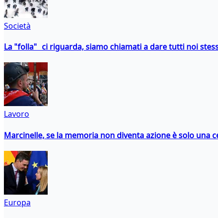
Società
La "folla" ci riguarda, siamo chiamati a dare tutti noi stess
Lavoro
Marcinelle, se la memoria non diventa azione è solo una 
Europa