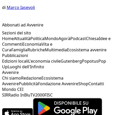
di
Marco Iasevoli
Abbonati ad Avvenire
Sezioni del sito
Home
Attualità
Politica
Mondo
Agorà
Podcast
Chiesa
Idee e
Commenti
Economia
Vita e
Cura
Famiglia
Rubriche
Multimedia
Ecosistema avvenire
Pubblicazioni
Edizioni locali
L'economia civile
Gutenberg
Popotus
Pop
Up
Luoghi dell'Infinito
Avvenire
Chi siamo
Redazione
Ecosistema
Avvenire
Pubblicità
Fondazione Avvenire
Shop
Contatti
Mondo CEI
SIR
Radio InBlu
TV2000
FISC