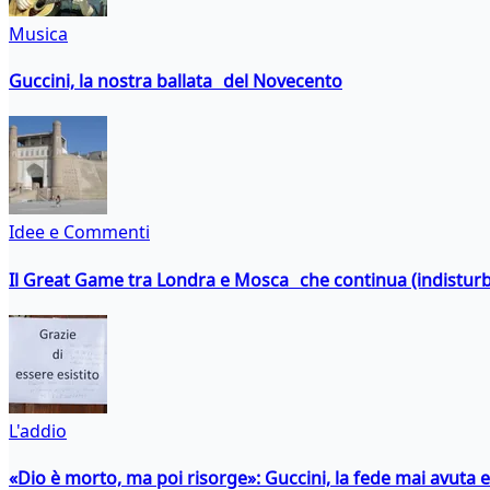
Musica
Guccini, la nostra ballata del Novecento
Idee e Commenti
Il Great Game tra Londra e Mosca che continua (indistur
L'addio
«Dio è morto, ma poi risorge»: Guccini, la fede mai avuta 