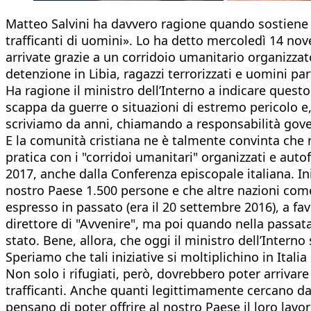
Matteo Salvini ha davvero ragione quando sostiene ch
trafficanti di uomini». Lo ha detto mercoledì 14 no
arrivate grazie a un corridoio umanitario organizza
detenzione in Libia, ragazzi terrorizzati e uomini pa
Ha ragione il ministro dell’Interno a indicare quest
scappa da guerre o situazioni di estremo pericolo e,
scriviamo da anni, chiamando a responsabilità govern
E la comunità cristiana ne è talmente convinta che 
pratica con i "corridoi umanitari" organizzati e auto
2017, anche dalla Conferenza episcopale italiana. Ini
nostro Paese 1.500 persone e che altre nazioni come
espresso in passato (era il 20 settembre 2016), a fav
direttore di "Avvenire", ma poi quando nella passata
stato. Bene, allora, che oggi il ministro dell’Inter
Speriamo che tali iniziative si moltiplichino in Itali
Non solo i rifugiati, però, dovrebbero poter arrivar
trafficanti. Anche quanti legittimamente cercano da
pensano di poter offrire al nostro Paese il loro lav