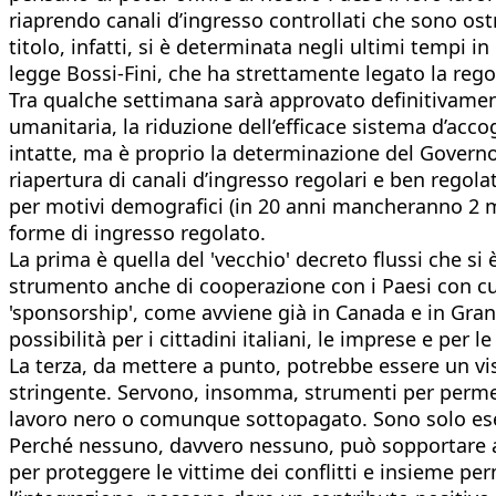
riaprendo canali d’ingresso controllati che sono ost
titolo, infatti, si è determinata negli ultimi tempi 
legge Bossi-Fini, che ha strettamente legato la regol
Tra qualche settimana sarà approvato definitivamente 
umanitaria, la riduzione dell’efficace sistema d’acc
intatte, ma è proprio la determinazione del Governo 
riapertura di canali d’ingresso regolari e ben regol
per motivi demografici (in 20 anni mancheranno 2 mi
forme di ingresso regolato.
La prima è quella del 'vecchio' decreto flussi che s
strumento anche di cooperazione con i Paesi con cui 
'sponsorship', come avviene già in Canada e in Gran 
possibilità per i cittadini italiani, le imprese e per 
La terza, da mettere a punto, potrebbe essere un vis
stringente. Servono, insomma, strumenti per permette
lavoro nero o comunque sottopagato. Sono solo esemp
Perché nessuno, davvero nessuno, può sopportare an
per proteggere le vittime dei conflitti e insieme per