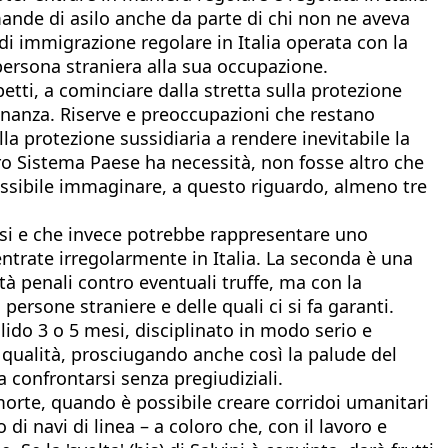
mande di asilo anche da parte di chi non ne aveva
à di immigrazione regolare in Italia operata con la
 persona straniera alla sua occupazione.
etti, a cominciare dalla stretta sulla protezione
dinanza. Riserve e preoccupazioni che restano
la protezione sussidiaria a rendere inevitabile la
stro Sistema Paese ha necessità, non fosse altro che
possibile immaginare, a questo riguardo, almeno tre
rarsi e che invece potrebbe rappresentare uno
entrate irregolarmente in Italia. La seconda è una
à penali contro eventuali truffe, ma con la
 persone straniere e delle quali ci si fa garanti.
lido 3 o 5 mesi, disciplinato in modo serio e
 qualità, prosciugando anche così la palude del
 confrontarsi senza pregiudiziali.
orte, quando è possibile creare corridoi umanitari
di navi di linea – a coloro che, con il lavoro e