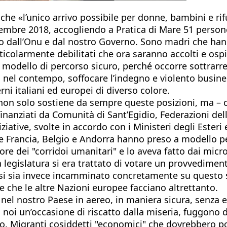
e «l’unico arrivo possibile per donne, bambini e rifu
vembre 2018, accogliendo a Pratica di Mare 51 person
to dall’Onu e dal nostro Governo. Sono madri che han
rticolarmente debilitati che ora saranno accolti e osp
o modello di percorso sicuro, perché occorre sottrarre
 nel contempo, soffocare l’indegno e violento busines
i italiani ed europei di diverso colore.
non solo sostiene da sempre queste posizioni, ma – c
finanziati da Comunità di Sant’Egidio, Federazioni dell
ziative, svolte in accordo con i Ministeri degli Esteri
 Francia, Belgio e Andorra hanno preso a modello per 
ore dei "corridoi umanitari" e lo aveva fatto dai micr
 legislatura si era trattato di votare un provvediment
no si sia invece incamminato concretamente su questo 
a e che le altre Nazioni europee facciano altrettanto.
e nel nostro Paese in aereo, in maniera sicura, senza 
 noi un’occasione di riscatto dalla miseria, fuggono 
oro. Migranti cosiddetti "economici" che dovrebbero po