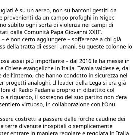
giati è su un aereo, non su barconi gestiti da
e provenienti da un campo profughi in Niger,
no subìto ogni sorta di violenza nei campi di
itati dalla Comunità Papa Giovanni XXIII.
 – e non certo aggiungere – sofferenze a chi già
s della tratta di esseri umani. Su queste colonne lo
osa assai più importante – dal 2016 le ha messe in
e Chiese evangeliche in Italia, Tavola valdese e, dal
 e dell’Interno, che hanno condotto in sicurezza nel
progetti analoghi. Il leader della Lega si era già
ofoni di Radio Padania proprio in dibattito col
o a riguardo, il sostegno del suo partito non c’era
sentiero virtuoso, in collaborazione con l’Onu.
essere costretti a passare dalle forche caudine dei
da terre divenute inospitali o semplicemente
ter entrare in maniera regolare e regolata in Italia