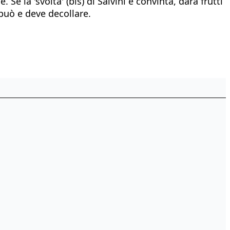
 Se la 'svolta' (bis) di Salvini è convinta, darà frutti
può e deve decollare.