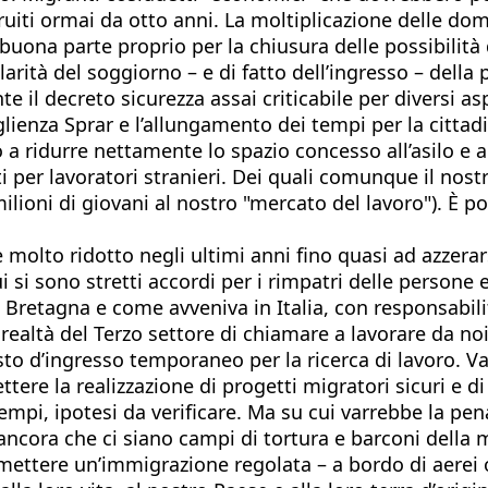
ruiti ormai da otto anni. La moltiplicazione delle do
in buona parte proprio per la chiusura delle possibilit
arità del soggiorno – e di fatto dell’ingresso – della
il decreto sicurezza assai criticabile per diversi asp
oglienza Sprar e l’allungamento dei tempi per la citta
a ridurre nettamente lo spazio concesso all’asilo e al
ati per lavoratori stranieri. Dei quali comunque il no
lioni di giovani al nostro "mercato del lavoro"). È 
i è molto ridotto negli ultimi anni fino quasi ad azze
si sono stretti accordi per i rimpatri delle persone 
Bretagna e come avveniva in Italia, con responsabilit
le realtà del Terzo settore di chiamare a lavorare da noi
to d’ingresso temporaneo per la ricerca di lavoro. Va
re la realizzazione di progetti migratori sicuri e di
i, ipotesi da verificare. Ma su cui varrebbe la pena
cora che ci siano campi di tortura e barconi della m
mettere un’immigrazione regolata – a bordo di aerei o 