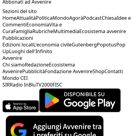
Abbonati ad Avvenire
Sezioni del sito
Home
Attualità
Politica
Mondo
Agorà
Podcast
Chiesa
Idee e
Commenti
Economia
Vita e
Cura
Famiglia
Rubriche
Multimedia
Ecosistema avvenire
Pubblicazioni
Edizioni locali
L'economia civile
Gutenberg
Popotus
Pop
Up
Luoghi dell'Infinito
Avvenire
Chi siamo
Redazione
Ecosistema
Avvenire
Pubblicità
Fondazione Avvenire
Shop
Contatti
Mondo CEI
SIR
Radio InBlu
TV2000
FISC